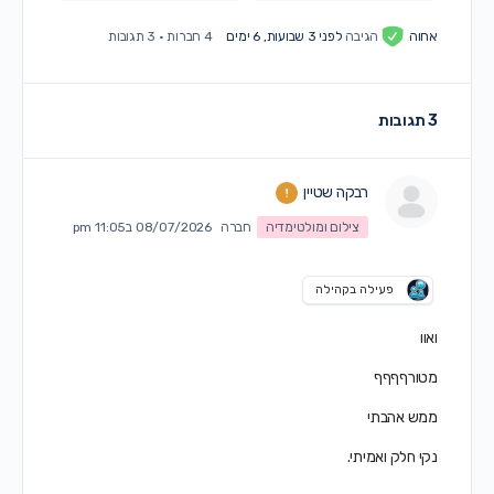
אחוה
הגיבה
לפני 3 שבועות, 6 ימים
4 חברות
·
3 תגובות
3 תגובות
רבקה שטיין
צילום ומולטימדיה
חברה
08/07/2026 ב11:05 pm
פעילה בקהילה
ואוו
מטורףףףף
ממש אהבתי
נקי חלק ואמיתי.