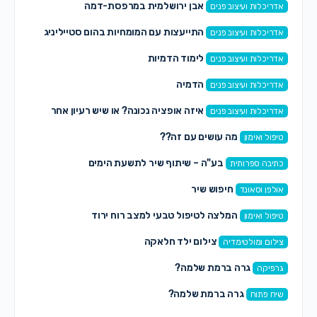
אבן ירושלמית במרפסת-דמה
אדריכלות ועיצוב פנים
התייעצות עם המומחיות בהום סטייליניג
אדריכלות ועיצוב פנים
לימוד הדמיות
אדריכלות ועיצוב פנים
הדמיה
אדריכלות ועיצוב פנים
איזה אופציה נכונה? או שיש רעיון אחר
אדריכלות ועיצוב פנים
מה עושים עם זה??
טיפול ואימון
בע"ה – שיתוף שיר לתשעת הימים
כתיבה ספרותית
חיפוש שיר
אולפן וסאונד
המלצה לטיפול טבעי למצב רוח ירוד
טיפול ואימון
צילום ילד חלאקה
צילום ומולטימדיה
גרה ברמת שלמה?
גרפיקה
גרה ברמת שלמה?
שיח פתוח