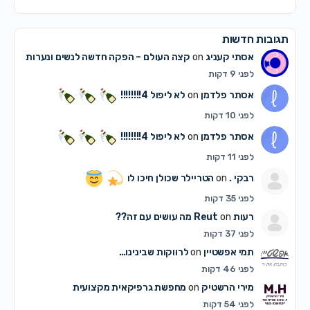
תגובות חדשות
אסתי קעניג
on
קצה העולם – הפקה חדשה לנשים ונערות
לפני 9 דקות
אסתר פלדמן
on
לא ליפול 4!!!!!!!!
לפני 10 דקות
אסתר פלדמן
on
לא ליפול 4!!!!!!!!
לפני 11 דקות
רבקי .
on
הטריילר שכולן חיכו לו
לפני 35 דקות
רעות Reut
on
מה עושים עם זה??
לפני 37 דקות
תמי אפשטיין
on
לרווקות שבינינו…
לפני 46 דקות
מירי הרשטיק
on
מחפשת גרפיקאית מקצועית
לפני 54 דקות