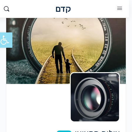
קדם
פתח סרג