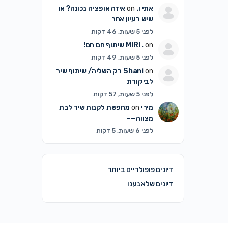
אתי ו.
on
איזה אופציה נכונה? או
שיש רעיון אחר
לפני 5 שעות, 46 דקות
on
MIRI .
שיתוף חם חם!
לפני 5 שעות, 49 דקות
on
Shani
רק השליה/ שיתוף שיר
לביקורת
לפני 5 שעות, 57 דקות
מירי
on
מחפשת לקנות שיר לבת
מצווה—–
לפני 6 שעות, 5 דקות
דיונים פופולריים ביותר
דיונים שלא נענו