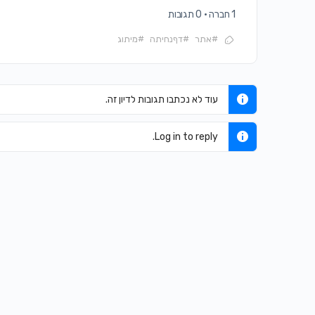
1 חברה
·
0 תגובות
#אתר
#דףנחיתה
#מיתוג
עוד לא נכתבו תגובות לדיון זה.
Log in to reply.