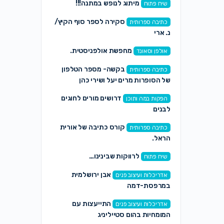
מיתוג לנופש במתנה!!!
שיח פתוח
סקירה לספר סוף הקיץ/
כתיבה ספרותית
נ. ארי
מחפשת אולפניסטית.
אולפן וסאונד
בקשה- מספר הטלפון
כתיבה ספרותית
של הסופרות מרים יעל ושירי כהן
דרושים מורים לחוגים
הפקות במה ותוכן
לבנים
קורס כתיבה של אורית
כתיבה ספרותית
הראל.
לרווקות שבינינו…
שיח פתוח
אבן ירושלמית
אדריכלות ועיצוב פנים
במרפסת-דמה
התייעצות עם
אדריכלות ועיצוב פנים
המומחיות בהום סטייליניג