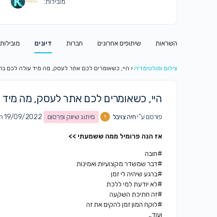
מובילות:
השראות
שיתופים אחרונים
חברות
דיונים
מובילות
צילום ומולטימדיה
‹
היי, כשאומרים לכם אתר לעסק, מה מיד עולה לכם בר
היי, כשאומרים לכם אתר לעסק, מה מיד 
פורסם ע"י
חיה צויבל
מיתוג שיווק ופרסום
on 19/09/2022 ב9:25 
אז הנה פרומיל ממה ששמעתי >>
#חובה
#דבר שמשדר מקצועיות ואמינות
#ברגע שיהיה לי זמן
#לא יודעת למי ללכת
#זה חתיכת השקעה
#לוקח המון זמן להקים את זה
ועוד..