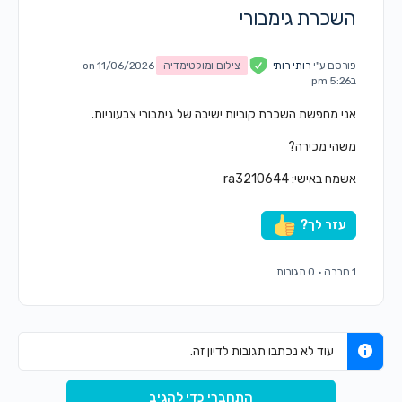
השכרת גימבורי
פורסם ע"י
רותי רותי
צילום ומולטימדיה
on 11/06/2026
ב5:26 pm
אני מחפשת השכרת קוביות ישיבה של גימבורי צבעוניות.
משהי מכירה?
אשמח באישי: ra3210644
עזר לך?
1 חברה
·
0 תגובות
עוד לא נכתבו תגובות לדיון זה.
התחברי כדי להגיב