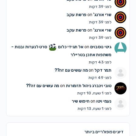
לפני 39 דקות
שרי אורנג'
on
פרשת עקב
לפני 39 דקות
שרי אורנג'
on
פרשת עקב
לפני 39 דקות
גיטי נוסבוים
on
אל תגידי כלום
סרט לנערות ובנות –
משתפות אתכן בטריילר
לפני 43 דקות
תמר דקל
on
מה עושים עם זה??
לפני 49 דקות
טובי וינברג ניהול תזמורות
on
מה עושים עם זה??
לפני 1 שעה, 10 דקות
נעמי ויטו
on
חיפוש שיר
לפני 1 שעה, 13 דקות
דיונים פופולריים ביותר