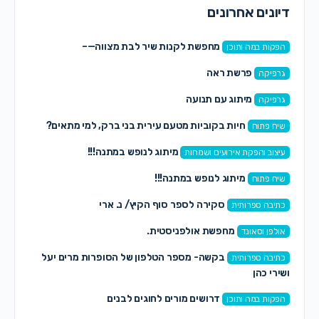
דיונים אחרונים
מחפשת לקנות שיר לבת מצווה—–
הפקות במה ותוכן
פרשת ראה
גרפיקה
מיתוג עם תנועה
גרפיקה
חיות בקוביות מטעם עירית בני ברק, למי מתאים?
שיח פתוח
מיתוג לנופש במתנה!!!
עיצוב והפקת אירועים ושמחות
מיתוג לנופש במתנה!!!
שיח פתוח
סקירה לספר סוף הקיץ/ נ. ארי
כתיבה ספרותית
מחפשת אולפניסטית.
אולפן וסאונד
בקשה- מספר הטלפון של הסופרות מרים יעל
כתיבה ספרותית
ושירי כהן
דרושים מורים לחוגים לבנים
הפקות במה ותוכן