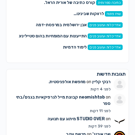
קורס כתיבה של אורית הראל.
כתיבה ספרותית
לרווקות שבינינו…
שיח פתוח
אבן ירושלמית במרפסת-דמה
אדריכלות ועיצוב פנים
התייעצות עם המומחיות בהום סטייליניג
אדריכלות ועיצוב פנים
לימוד הדמיות
אדריכלות ועיצוב פנים
תגובות חדשות
רבקי קליין
on
מחפשת אולפניסטית.
לפני 4 דקות
on
neomishtob
קבוצת מייל לגרפיקאיות בגנים/בתי
ספר
לפני 11 דקות
on
STUDIO OVER
מיתוג עם תנועה
לפני 39 דקות
שרי אורנג'
on
פרשת עקב