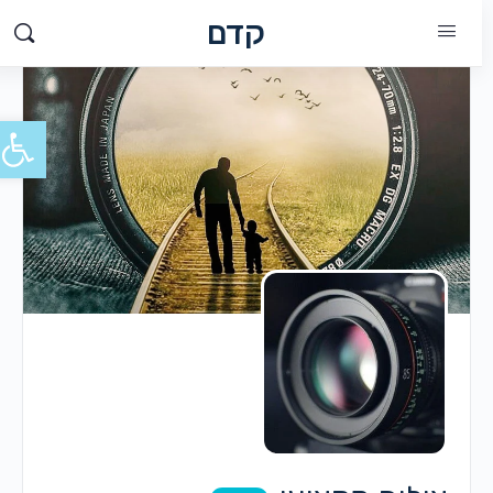
קדם
פתח סרג