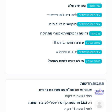
הפרשת חלה
שיח פתוח
לימוד צילומי וידיאו—
צילום ומולטימדיה
לוקישנים לצילומים
צילום ומולטימדיה
דרושה גרפיקאית אפשרי מתחילה
גרפיקה
עזרה דחופה ביותר!!!
טיפול ואימון
צילומי כיתה א
צילום ומולטימדיה
מי לא רוצה להיות ראויה?
טיפול ואימון
תגובות חדשות
ש. כהנא
on
שת"פ עם מעצבת גרפית
לפני 1 שעה, 9 דקות
on
Lizi
מחפשת קורס דיגטלי לעיבוד תמונה
לפני 1 שעה, 11 דקות