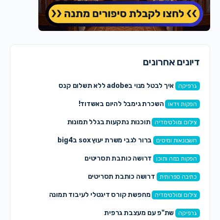
דיונים אחרונים
איך לבטל מנוי בadobe ללא תשלום קנס
גרפיקה
השכרת גימבל להיום באשדוד!
הפקות וידאו
תוכנות נתקעות בגלל תמונות
צילום ומולטימדיה
ברור לגבי משרת יעוץ sox בbig4
חשבונאות ומיסים
דרושה כותבת תסריטים
הפקות במה ותוכן
דרושה כותבת תסריטים
כתיבה ספרותית
מחפשת קורס דיגטלי לעיבוד תמונה
צילום ומולטימדיה
שת"פ עם מעצבת גרפית
גרפיקה