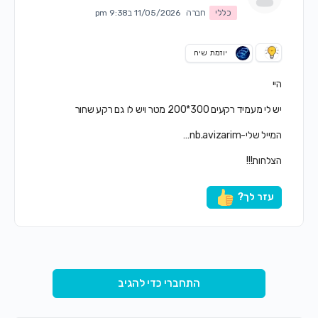
כללי
חברה
11/05/2026 ב9:38 pm
יוזמת שיח
היי
יש לי מעמיד רקעים 300*200 מטר ויש לו גם רקע שחור
המייל שלי-nb.avizarim…
הצלחות!!!
עזר לך?
התחברי כדי להגיב