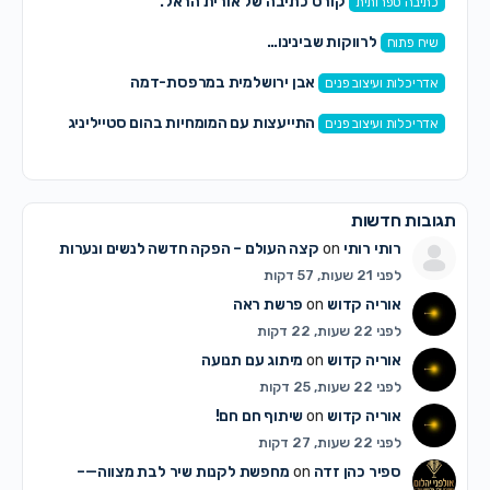
קורס כתיבה של אורית הראל.
כתיבה ספרותית
לרווקות שבינינו…
שיח פתוח
אבן ירושלמית במרפסת-דמה
אדריכלות ועיצוב פנים
התייעצות עם המומחיות בהום סטייליניג
אדריכלות ועיצוב פנים
תגובות חדשות
רותי רותי
on
קצה העולם – הפקה חדשה לנשים ונערות
לפני 21 שעות, 57 דקות
אוריה קדוש
on
פרשת ראה
לפני 22 שעות, 22 דקות
אוריה קדוש
on
מיתוג עם תנועה
לפני 22 שעות, 25 דקות
אוריה קדוש
on
שיתוף חם חם!
לפני 22 שעות, 27 דקות
ספיר כהן זדה
on
מחפשת לקנות שיר לבת מצווה—–