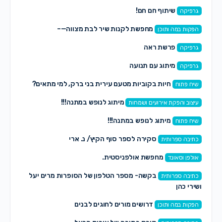
שיתוף חם חם!
גרפיקה
מחפשת לקנות שיר לבת מצווה—–
הפקות במה ותוכן
פרשת ראה
גרפיקה
מיתוג עם תנועה
גרפיקה
חיות בקוביות מטעם עירית בני ברק, למי מתאים?
שיח פתוח
מיתוג לנופש במתנה!!!
עיצוב והפקת אירועים ושמחות
מיתוג לנופש במתנה!!!
שיח פתוח
סקירה לספר סוף הקיץ/ נ. ארי
כתיבה ספרותית
מחפשת אולפניסטית.
אולפן וסאונד
בקשה- מספר הטלפון של הסופרות מרים יעל
כתיבה ספרותית
ושירי כהן
דרושים מורים לחוגים לבנים
הפקות במה ותוכן