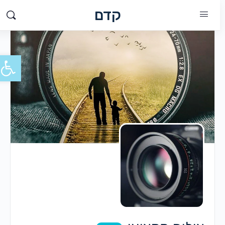
קדם
פתח סרג