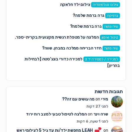
צילום ילד חלאקה
צילום ומולטימדיה
גרה ברמת שלמה?
גרפיקה
גרה ברמת שלמה?
שיח פתוח
המלצה על מטפלת רגשית מקצועית בקרית-ספר.
טיפול ואימון
חדר הבריחה ממלכה במבחן. שווה?
שיח פתוח
למכירה כדורי בונג'סטה [לבחילות
למכירה / למסירה יד 2
בהריון]
תגובות חדשות
מירי
on
מה עושים עם זה??
לפני 27 דקות
שרה וינר
on
המלצה לטיפול טבעי למצב רוח ירוד
לפני 1 שעה, 6 דקות
on
LEAH
מחפשת ילד/ות עד גיל 5 לצילומי ראש