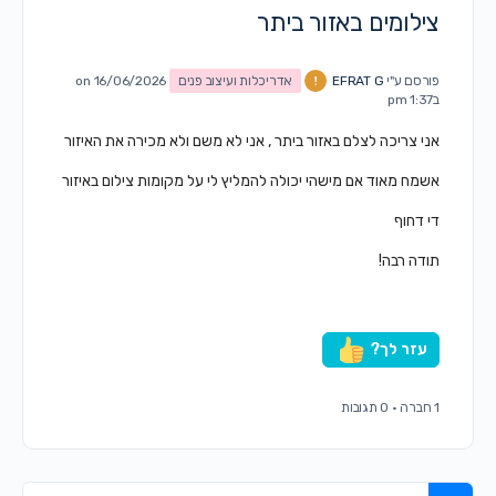
צילומים באזור ביתר
פורסם ע"י
EFRAT G
אדריכלות ועיצוב פנים
on 16/06/2026
ב1:37 pm
אני צריכה לצלם באזור ביתר , אני לא משם ולא מכירה את האיזור
אשמח מאוד אם מישהי יכולה להמליץ לי על מקומות צילום באיזור
די דחוף
תודה רבה!
עזר לך?
1 חברה
·
0 תגובות