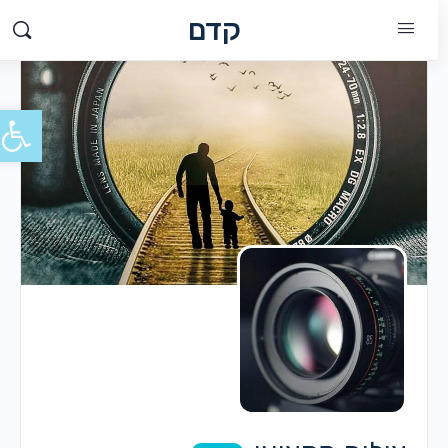
קדם
פתח סרג