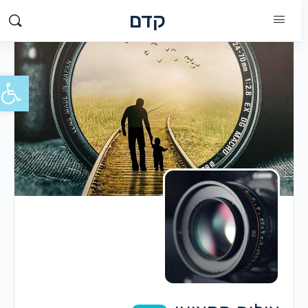
קדם
פתח סרג