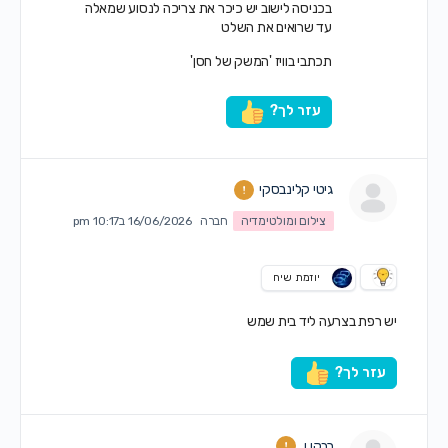
בכניסה לישוב יש כיכר את צריכה לנסוע שמאלה
עד שרואים את השלט
תכתבי בוויז 'המשק של חסן'
עזר לך?
גיטי קלינבסקי
צילום ומולטימדיה
חברה
16/06/2026 ב10:17 pm
יוזמת שיח
יש רפת בצרעה ליד בית שמש
עזר לך?
רבקי ו.