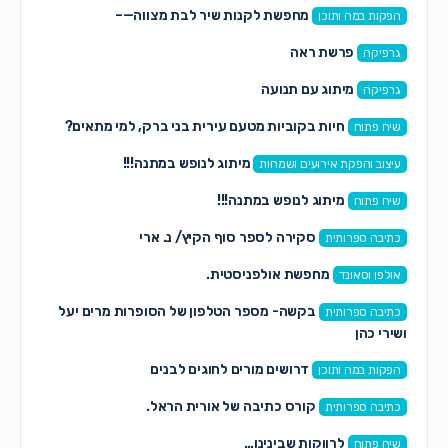
מחפשת לקנות שיר לבת מצווה—–
הפקות במה ותוכן
פרשת ראה
גרפיקה
מיתוג עם תנועה
גרפיקה
חיות בקוביות מטעם עירית בני ברק, למי מתאים?
שיח פתוח
מיתוג לנופש במתנה!!!
עיצוב והפקת אירועים ושמחות
מיתוג לנופש במתנה!!!
שיח פתוח
סקירה לספר סוף הקיץ/ נ. ארי
כתיבה ספרותית
מחפשת אולפניסטית.
אולפן וסאונד
בקשה- מספר הטלפון של הסופרות מרים יעל
כתיבה ספרותית
ושירי כהן
דרושים מורים לחוגים לבנים
הפקות במה ותוכן
קורס כתיבה של אורית הראל.
כתיבה ספרותית
לרווקות שבינינו…
שיח פתוח