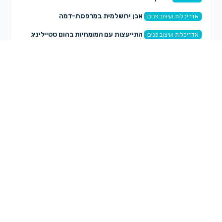
אבן ירושלמית במרפסת-דמה
אדריכלות ועיצוב פנים
התייעצות עם המומחיות בהום סטייליניג
אדריכלות ועיצוב פנים
תגובות חדשות
ספיר כהן זדה
on
מחפשת לקנות שיר לבת מצווה—–
לפני 33 דקות
מלכה אייזנבאך
on
מחפשת לקנות שיר לבת מצווה—–
לפני 2 שעות, 41 דקות
אתי ו.
on
איזה אופציה נכונה? או שיש רעיון אחר
לפני 3 שעות, 54 דקות
on
MIRI .
שיתוף חם חם!
לפני 3 שעות, 56 דקות
on
Shani
רק השליה/ שיתוף שיר לביקורת
לפני 4 שעות, 4 דקות
מירי
on
מחפשת לקנות שיר לבת מצווה—–