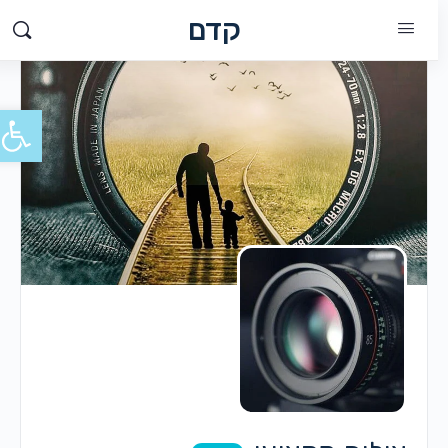
קדם
פתח סרג