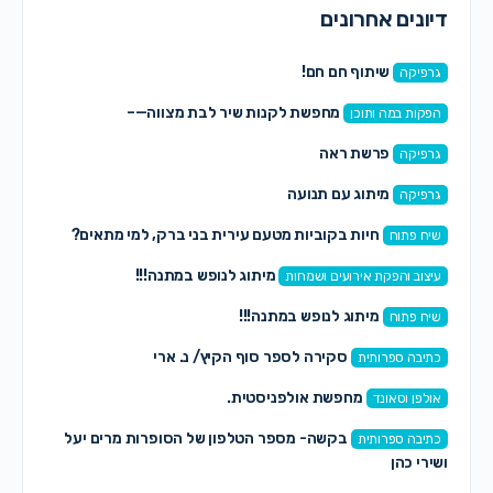
דיונים אחרונים
שיתוף חם חם!
גרפיקה
מחפשת לקנות שיר לבת מצווה—–
הפקות במה ותוכן
פרשת ראה
גרפיקה
מיתוג עם תנועה
גרפיקה
חיות בקוביות מטעם עירית בני ברק, למי מתאים?
שיח פתוח
מיתוג לנופש במתנה!!!
עיצוב והפקת אירועים ושמחות
מיתוג לנופש במתנה!!!
שיח פתוח
סקירה לספר סוף הקיץ/ נ. ארי
כתיבה ספרותית
מחפשת אולפניסטית.
אולפן וסאונד
בקשה- מספר הטלפון של הסופרות מרים יעל
כתיבה ספרותית
ושירי כהן