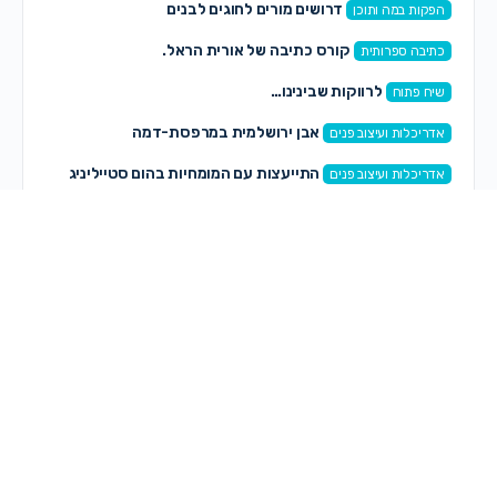
דרושים מורים לחוגים לבנים
הפקות במה ותוכן
קורס כתיבה של אורית הראל.
כתיבה ספרותית
לרווקות שבינינו…
שיח פתוח
אבן ירושלמית במרפסת-דמה
אדריכלות ועיצוב פנים
התייעצות עם המומחיות בהום סטייליניג
אדריכלות ועיצוב פנים
תגובות חדשות
רותי רותי
on
קצה העולם – הפקה חדשה לנשים ונערות
לפני 17 שעות, 12 דקות
אוריה קדוש
on
פרשת ראה
לפני 17 שעות, 37 דקות
אוריה קדוש
on
מיתוג עם תנועה
לפני 17 שעות, 40 דקות
אוריה קדוש
on
שיתוף חם חם!