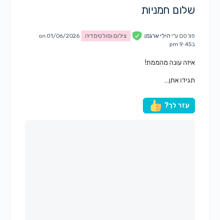
שלום חמניות
פורסם ע"י
הילי ארגמן
צילום ומולטימדיה
on 01/06/2026
ב9:45 pm
איזה עונה מהממת!
תגידו אתן…
עזר לך?