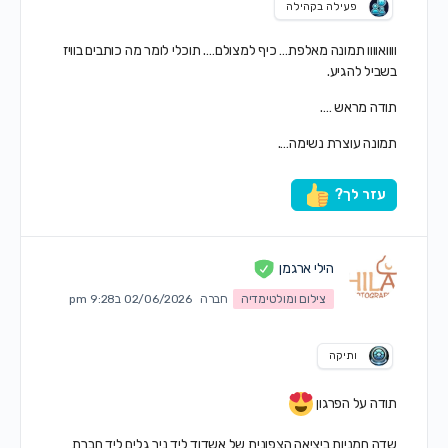
פעילה בקהילה
וווואוווו תמונה מאלפת… כיף למצולם…. תוכלי לומר מה כותבים בוויז
בשביל להגיע.
תודה מראש ….
תמונה עוצרת נשימה….
עזר לך?
הילי ארגמן
צילום ומולטימדיה
חברה
02/06/2026 ב9:28 pm
ותיקה
תודה על הפרגון
שדה חמניות ביציאה הצפונית של אשדוד ליד ניר גלים ליד חברת