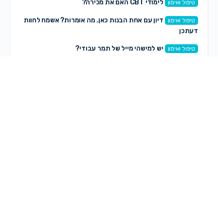
לימודי CBT האם את מכירה?
טיפול ואימון
דיון עם אחת הבנות כאן. מה אומרות? אשמח לחוות
טיפול ואימון
דעתכן
יש למישהי מייל של תמר עבודי?
טיפול ואימון
רכזת חברתית? זה במיוחד בשבילך!
סקרים הגרלות ומתנות
אני בדיכאון.
טיפול ואימון
תגובות חדשות
שירה באייר
on
סקירה לספר סיכון לאושר/שירה באייר
לפני 14 דקות
שירה באייר
on
סקירה לספר סיכון לאושר/שירה באייר
לפני 14 דקות
אילה כהן
on
ריהוט ותאורה
לפני 1 שעה, 6 דקות
רחלי עפעס
on
לימוד צילומי וידיאו—