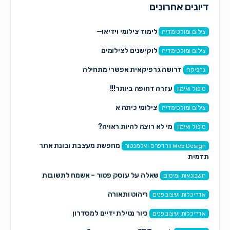
דיונים אחרונים
לימוד צילומי וידיאו—
צילום ומולטימדיה
לוקישנים לצילומים
צילום ומולטימדיה
דרושה גרפיקאית אפשרי מתחילה
גרפיקה
עזרה דחופה ביותר!!!
טיפול ואימון
צילומי כיתה א
צילום ומולטימדיה
מי לא רוצה להיות ראויה?
טיפול ואימון
מחפשת מעצבת ובונת אתר
Web Design וורדפרס ואלמנטור
תדמית
שאלה על עוסק פטור – אשמח לתשובות
חשבונאות ומיסים
ריהוט ותאורה
אדריכלות ועיצוב פנים
כיור נטילת ידיים למסדרון
אדריכלות ועיצוב פנים