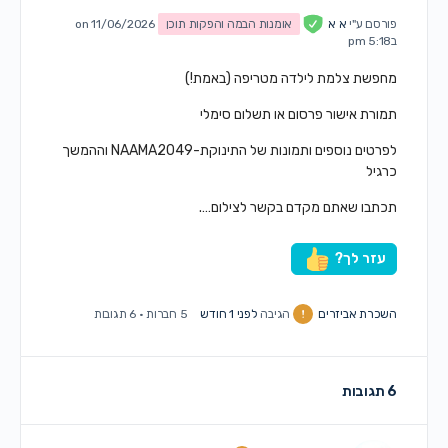
פורסם ע"י
א א
אומנות הבמה והפקות תוכן
on 11/06/2026
ב5:18 pm
מחפשת צלמת לילדה מטריפה (באמת!)
תמורת אישור פרסום או תשלום סימלי
לפרטים נוספים ותמונות של התינוקת-NAAMA2049 וההמשך
כרגיל
תכתבו שאתם מקדם בקשר לצילום….
עזר לך?
השכרת אביזרים
הגיבה
לפני 1 חודש
5 חברות
·
6 תגובות
6 תגובות