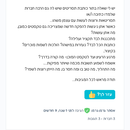
יש לי שאלה בתור כותבת תסריטים שיש לה גם הרבה חברות
שלמדו כתיבה ו/או
תסריטאות ורוצות לעשות עם עצמן משהו…
כאשר אתן ניגשות להפקה חדשה שמצריכה גם טקסטים כמובן,
מה אתן עושות?
מתכננות לבד תקציר ועלילה?
כותבות הכל לבד? נעזרות במישהו? הולכות לשמות מוכרים?
בקיצור,
מרגע הרעיון ועד לטקסט המוכן- מה קורה בדרך?
אשמח לשמוע תשובות מכמה שיותר מפיקות….
מה התהליך, מה טוב בו ומה חסר בו, מה הייתן רוצות לשפר?
תודה מראש לכל המגיבות…
עזר לך?
אסתר גרמן גרמן
הגיבה
לפני 1 שנה, 9 חודשים
3 חברות
·
3 תגובות