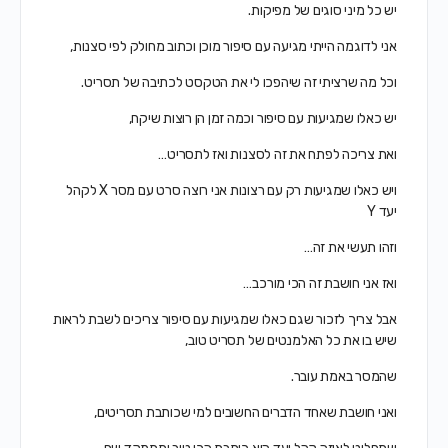
יש כל מיני סוגים של מפיקות.
אני לדוגמה הייתי מגיעה עם סיפור מוכן וכתוב מחולק לפי סצנות,
וכל מה שרציתי זה שיהפכו לי את הטקסט לכתיבה של תסריט.
יש כאלו שמגיעות עם סיפור וכמה זמן הן רוצות שיקח,
ואת צריכה לפתח את זה לסצנות ואז לתסריט…
ויש כאלו שמגיעות רק עם רצונות אני רוצה סרט עם מסר X לקהל
יעד Y
וזהו תעשי את זה…
ואז אני חושבת זה הכי מורכב…
אבל צריך לזכור שגם כאלו שמגיעות עם סיפור צריכים לשבת לראות
שיש בו את כל האלמנטים של תסריט טוב,
שהמסר באמת עובר.
ואני חושבת שאחד הדברים החשובים למי שכותבת תסריטים,