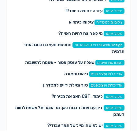
עזרה דחופה ביותר!!!
טיפול ואימון
צילומי כיתה א
צילום ומולטימדיה
מי לא רוצה להיות ראויה?
טיפול ואימון
מחפשת מעצבת ובונת אתר
Web Design וורדפרס ואלמנטור
תדמית
שאלה על עוסק פטור – אשמח לתשובות
חשבונאות ומיסים
ריהוט ותאורה
אדריכלות ועיצוב פנים
כיור נטילת ידיים למסדרון
אדריכלות ועיצוב פנים
לימודי CBT האם את מכירה?
טיפול ואימון
דיון עם אחת הבנות כאן. מה אומרות? אשמח לחוות
טיפול ואימון
דעתכן
יש למישהי מייל של תמר עבודי?
טיפול ואימון
רכזת חברתית? זה במיוחד בשבילך!