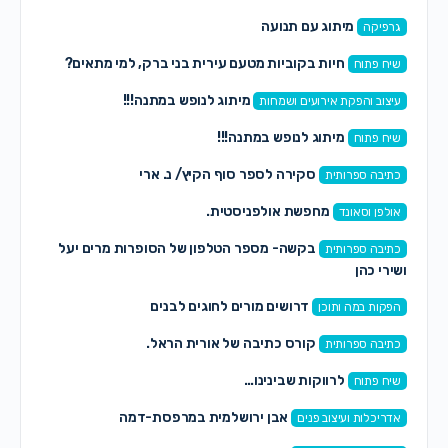
מיתוג עם תנועה
גרפיקה
חיות בקוביות מטעם עירית בני ברק, למי מתאים?
שיח פתוח
מיתוג לנופש במתנה!!!
עיצוב והפקת אירועים ושמחות
מיתוג לנופש במתנה!!!
שיח פתוח
סקירה לספר סוף הקיץ/ נ. ארי
כתיבה ספרותית
מחפשת אולפניסטית.
אולפן וסאונד
בקשה- מספר הטלפון של הסופרות מרים יעל
כתיבה ספרותית
ושירי כהן
דרושים מורים לחוגים לבנים
הפקות במה ותוכן
קורס כתיבה של אורית הראל.
כתיבה ספרותית
לרווקות שבינינו…
שיח פתוח
אבן ירושלמית במרפסת-דמה
אדריכלות ועיצוב פנים