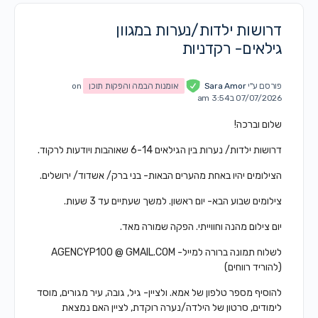
דרושות ילדות/נערות במגוון
גילאים- רקדניות
פורסם ע"י
Sara Amor
אומנות הבמה והפקות תוכן
on
07/07/2026 ב3:54 am
שלום וברכה!
דרושות ילדות/ נערות בין הגילאים 6-14 שאוהבות ויודעות לרקוד.
הצילומים יהיו באחת מהערים הבאות- בני ברק/ אשדוד/ ירושלים.
צילומים שבוע הבא- יום ראשון. למשך שעתיים עד 3 שעות.
יום צילום מהנה וחווייתי. הפקה שמורה מאד.
לשלוח תמונה ברורה למייל- AGENCYP100 @ GMAIL.COM
(להוריד רווחים)
להוסיף מספר טלפון של אמא. ולציין- גיל, גובה, עיר מגורים, מוסד
לימודים, סרטון של הילדה/נערה רוקדת, לציין האם נמצאת