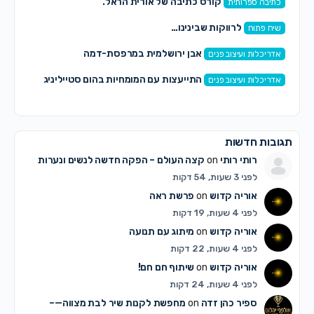
קורס כתיבה של אורית הראל.
כתיבה ספרותית
לרווקות שבינינו…
שיח פתוח
אבן ירושלמית במרפסת-דמה
אדריכלות ועיצוב פנים
התייעצות עם המומחיות בהום סטייליניג
אדריכלות ועיצוב פנים
תגובות חדשות
רותי רותי
on
קצה העולם – הפקה חדשה לנשים ונערות
לפני 3 שעות, 54 דקות
אוריה קדוש
on
פרשת ראה
לפני 4 שעות, 19 דקות
אוריה קדוש
on
מיתוג עם תנועה
לפני 4 שעות, 22 דקות
אוריה קדוש
on
שיתוף חם חם!
לפני 4 שעות, 24 דקות
ספיר כהן זדה
on
מחפשת לקנות שיר לבת מצווה—–