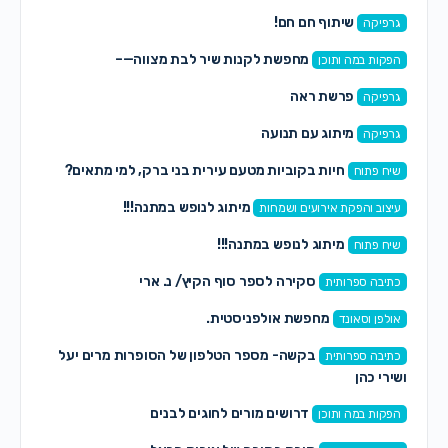
שיתוף חם חם!
גרפיקה
מחפשת לקנות שיר לבת מצווה—–
הפקות במה ותוכן
פרשת ראה
גרפיקה
מיתוג עם תנועה
גרפיקה
חיות בקוביות מטעם עירית בני ברק, למי מתאים?
שיח פתוח
מיתוג לנופש במתנה!!!
עיצוב והפקת אירועים ושמחות
מיתוג לנופש במתנה!!!
שיח פתוח
סקירה לספר סוף הקיץ/ נ. ארי
כתיבה ספרותית
מחפשת אולפניסטית.
אולפן וסאונד
בקשה- מספר הטלפון של הסופרות מרים יעל
כתיבה ספרותית
ושירי כהן
דרושים מורים לחוגים לבנים
הפקות במה ותוכן