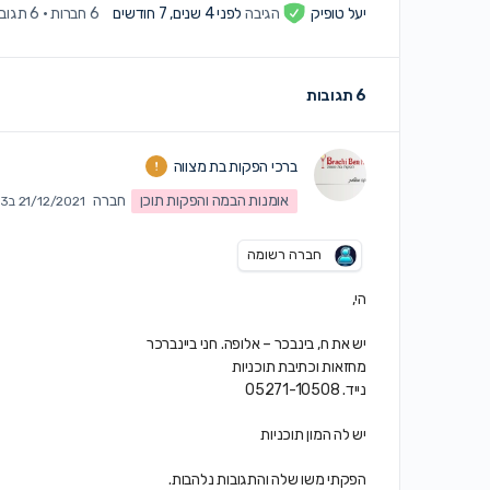
יעל טופיק
הגיבה
לפני 4 שנים, 7 חודשים
6 חברות
·
6 תגובות
6 תגובות
ברכי הפקות בת מצווה
אומנות הבמה והפקות תוכן
חברה
21/12/2021 ב11:13 am
חברה רשומה
הי,
יש את ח, בינבכר – אלופה. חני ביינברכר
מחזאות וכתיבת תוכניות
נייד. 05271-10508
יש לה המון תוכניות
הפקתי משו שלה והתגובות נלהבות.