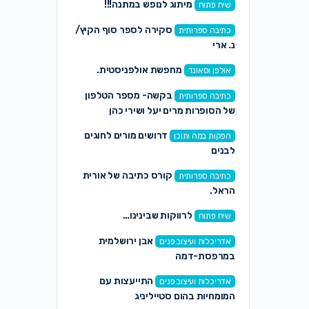
מיתוג לנופש במתנה!!!
שיח פתוח
סקירה לספר סוף הקיץ/
כתיבה ספרותית
נ. ארי
מחפשת אולפניסטית.
אולפן וסאונד
בקשה- מספר הטלפון
כתיבה ספרותית
של הסופרות מרים יעל ושירי כהן
דרושים מורים לחוגים
הפקות במה ותוכן
לבנים
קורס כתיבה של אורית
כתיבה ספרותית
הראל.
לרווקות שבינינו…
שיח פתוח
אבן ירושלמית
אדריכלות ועיצוב פנים
במרפסת-דמה
התייעצות עם
אדריכלות ועיצוב פנים
המומחיות בהום סטייליניג