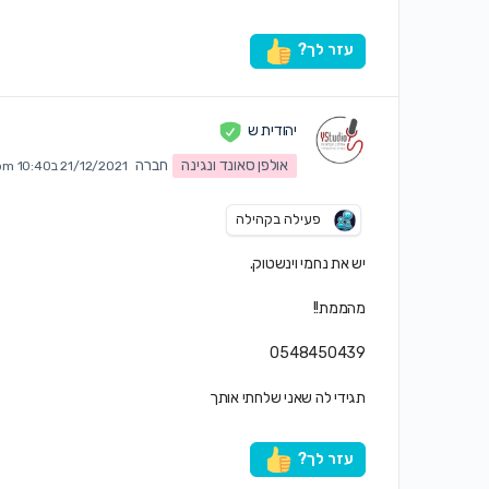
עזר לך?
יהודית ש
אולפן סאונד ונגינה
חברה
21/12/2021 ב10:40 pm
פעילה בקהילה
יש את נחמי וינשטוק.
מהממת!!
0548450439
תגידי לה שאני שלחתי אותך
עזר לך?