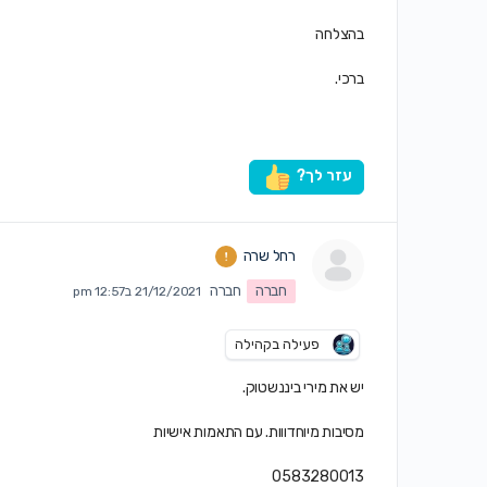
בהצלחה
ברכי.
עזר לך?
רחל שרה
חברה
חברה
21/12/2021 ב12:57 pm
פעילה בקהילה
יש את מירי ביננשטוק.
מסיבות מיוחדווות. עם התאמות אישיות
0583280013