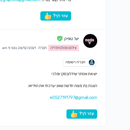
עזר לך?
יעל טופיק
צילום ומולטימדיה
חברה
26/12/2021 ב9:56 am
חברה רשומה
יש את אסתר שידלובסקי ומלכי
הצגת בת מצוה חדשה שאני ערכתי את הוידיאו
e0527191797@gmail.com
עזר לך?