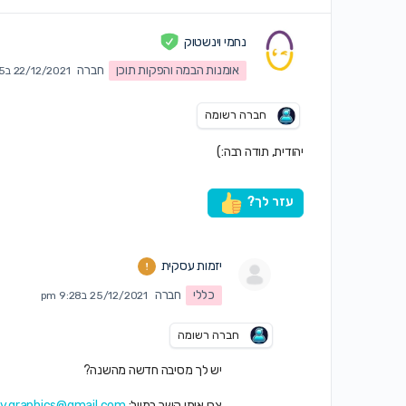
נחמי וינשטוק
אומנות הבמה והפקות תוכן
חברה
22/12/2021 ב2:05 pm
חברה רשומה
יהודית, תודה רבה:)
עזר לך?
יזמות עסקית
כללי
חברה
25/12/2021 ב9:28 pm
חברה רשומה
יש לך מסיבה חדשה מהשנה?
צרי איתי קשר במייל:
y.graphics@gmail.com