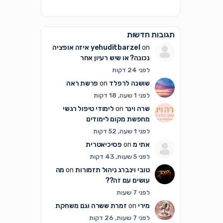
תגובות חדשות
on
yehuditbarzel
איזה אופציה
נכונה? או שיש רעיון אחר
לפני 24 דקות
שושנה לרפלד
on
פרשת ראה
לפני 1 שעה, 18 דקות
שרה וינר
on
לימודי טיפול רגשי
מחפשת מקום לימודים
לפני 1 שעה, 52 דקות
אתי מ
on
פסיכיאטרית
לפני 5 שעות, 43 דקות
טובי וינברג ניהול תזמורות
on
מה
עושים עם זה??
לפני 7 שעות
מירי
on
זמרת ששרה וגם משחקת
לפני 7 שעות, 26 דקות