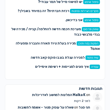
יש למישהי מייל של תמר עבודי?
טיפול ואימון
רכזת חברתית? זה במיוחד בשבילך!
סקרים הגרלות ומתנות
אני בדיכאון.
טיפול ואימון
מערכת חכמה חדשה להחלפה/ קנייה / מכירה של
שיווק ופרסום
בגדי מלבושי כבוד
מכירה בעלת ציוד תאורה והגברה ומפעילה
הפקות במה ותוכן
אותם?
למכירה עגלת בוגבו פוקס קאב חדשה
שיח פתוח
איך פונים למגייסות + רשימת אימיילים
עבודה
תגובות חדשות
on
Malka K
המלצות למחשב לאדריכלות
לפני 2 דקות
חני סגל
on
שאלה על עוסק פטור – אשמח לתשובות