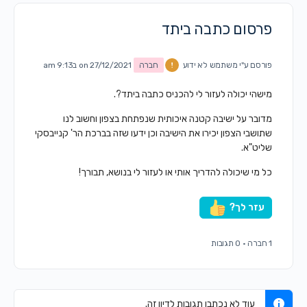
פרסום כתבה ביתד
פורסם ע"י
משתמש לא ידוע
חברה
on 27/12/2021 ב9:13 am
מישהי יכולה לעזור לי להכניס כתבה ביתד?.
מדובר על ישיבה קטנה איכותית שנפתחת בצפון וחשוב לנו
שתושבי הצפון יכירו את הישיבה וכן ידעו שזה בברכת הר' קנייבסקי
שליט"א.
כל מי שיכולה להדריך אותי או לעזור לי בנושא, תבורך!
עזר לך?
1 חברה
·
0 תגובות
עוד לא נכתבו תגובות לדיון זה.