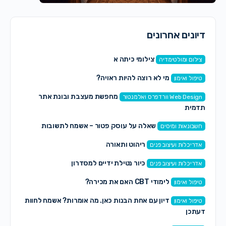
דיונים אחרונים
צילומי כיתה א
צילום ומולטימדיה
מי לא רוצה להיות ראויה?
טיפול ואימון
מחפשת מעצבת ובונת אתר
Web Design וורדפרס ואלמנטור
תדמית
שאלה על עוסק פטור – אשמח לתשובות
חשבונאות ומיסים
ריהוט ותאורה
אדריכלות ועיצוב פנים
כיור נטילת ידיים למסדרון
אדריכלות ועיצוב פנים
לימודי CBT האם את מכירה?
טיפול ואימון
דיון עם אחת הבנות כאן. מה אומרות? אשמח לחוות
טיפול ואימון
דעתכן