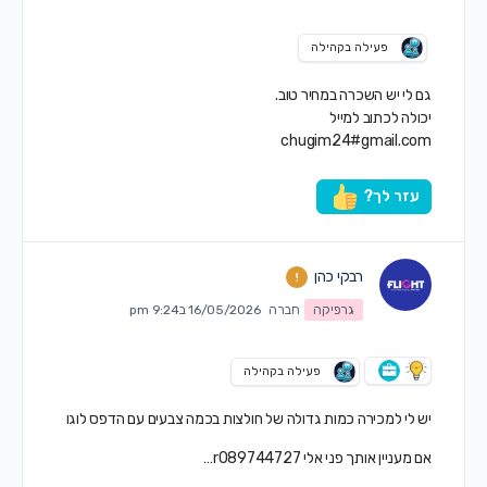
פעילה בקהילה
גם לי יש השכרה במחיר טוב.
יכולה לכתוב למייל
chugim24#gmail.com
עזר לך?
רבקי כהן
גרפיקה
חברה
16/05/2026 ב9:24 pm
פעילה בקהילה
יש לי למכירה כמות גדולה של חולצות בכמה צבעים עם הדפס לוגו
אם מעניין אותך פני אלי r089744727…