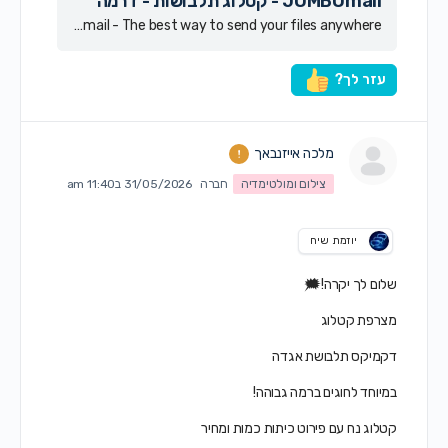
JUMBOmail - קטלוג תלבושות - דרמה
Download and view files sent via JUMBOmail - The best way to send your files anywhere.
עזר לך?
מלכה אייזנבאך
צילום ומולטימדיה
חברה
31/05/2026 ב11:40 am
יוזמת שיח
שלום לך יקרה!🗯
מצרפת קטלוג
דקמיקס תלבושת אגדה
במיוחד לחוגים ברמה גבוהה!
קטלוג נח עם פירוט כיתות כמות ומחיר