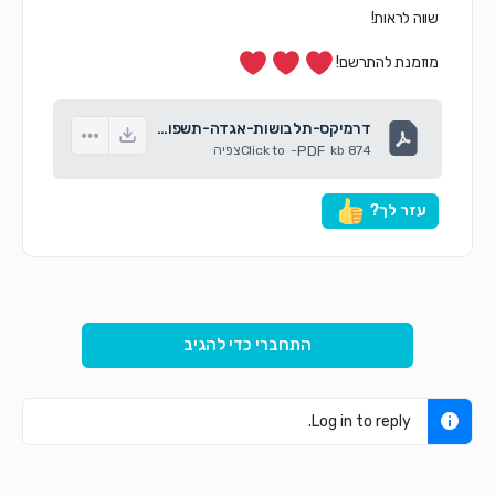
שווה לראות!
מוזמנת להתרשם!
דרמיקס-תלבושות-אגדה-תשפו-1.pdf
874 kb
PDF
-
Click to
צפיה
עזר לך?
התחברי כדי להגיב
Log in to reply.