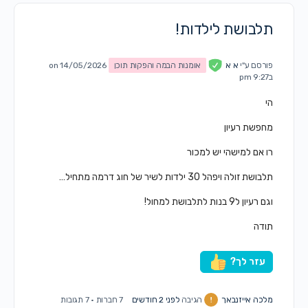
תלבושת לילדות!
פורסם ע"י
א א
אומנות הבמה והפקות תוכן
on 14/05/2026
ב9:27 pm
הי
מחפשת רעיון
רו אם למישהי יש למכור
תלבושת זולה ויפהל 30 ילדות לשיר של חוג דרמה מתחיל…
וגם רעיון ל9 בנות לתלבושת למחול!
תודה
עזר לך?
מלכה אייזנבאך
הגיבה
לפני 2 חודשים
7 חברות
·
7 תגובות