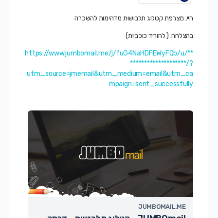
היי, מצרפת קטלוג תלבושות מדהימות להשכרה
בהצלחה. ( להוריד כוכביות)
https://www.jumbomail.me/j/fuG4NaHDFEWyFQb/u/**
********************/?
utm_source=jmemail&utm_medium=email&utm_ca
mpaign=sent_successfully
JUMBOMAIL.ME