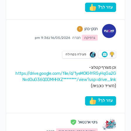
עזר לך?
רבקי כהן
גרפיקה
חברה
16/05/2026 ב9:36 pm
פעילה בקהילה
וכן מצורף קטלוג-
https://drive.google.com/file/d/1yeMOKHYR5yHqGa2G
NvdOuG36Q0DMHHXZ********/view?usp=drive_link
(להוריד כוכביות)
עזר לך?
גיטי ארנטאל