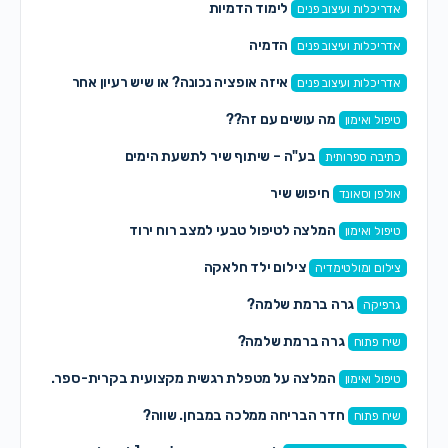
לימוד הדמיות
אדריכלות ועיצוב פנים
הדמיה
אדריכלות ועיצוב פנים
איזה אופציה נכונה? או שיש רעיון אחר
אדריכלות ועיצוב פנים
מה עושים עם זה??
טיפול ואימון
בע"ה – שיתוף שיר לתשעת הימים
כתיבה ספרותית
חיפוש שיר
אולפן וסאונד
המלצה לטיפול טבעי למצב רוח ירוד
טיפול ואימון
צילום ילד חלאקה
צילום ומולטימדיה
גרה ברמת שלמה?
גרפיקה
גרה ברמת שלמה?
שיח פתוח
המלצה על מטפלת רגשית מקצועית בקרית-ספר.
טיפול ואימון
חדר הבריחה ממלכה במבחן. שווה?
שיח פתוח