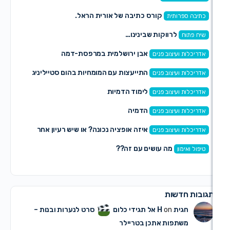
קורס כתיבה של אורית הראל.
פרותית
לרווקות שבינינו…
ח
אבן ירושלמית במרפסת-דמה
 ועיצוב פנים
התייעצות עם המומחיות בהום סטייליניג
 ועיצוב פנים
לימוד הדמיות
 ועיצוב פנים
הדמיה
 ועיצוב פנים
איזה אופציה נכונה? או שיש רעיון אחר
 ועיצוב פנים
מה עושים עם זה??
מון
דשות
ית H
on
אל תגידי כלום
סרט לנערות ובנות –
שתפות אתכן בטריילר