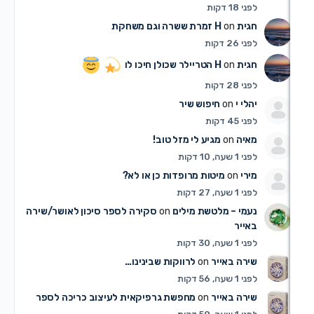
 18 דקות
ית H
on
זמרת ששרה וגם משחקת
 26 דקות
ית H
on
הטריילר שכולן חיכו לו
 28 דקות
לי י
on
חיפוש שיר
 45 דקות
איה
on
מגיע לי מזל טוב!
 שעה, 10 דקות
רי
on
מיטות מרופדות כן או לא?
 שעה, 27 דקות
מי – מלטשת מילים
on
סקירה לספר סיכון לאושר/שירה
ייר
 שעה, 30 דקות
רה באייר
on
לרווקות שבינינו…
 שעה, 56 דקות
רה באייר
on
מחפשת גרפיקאית לעיצוב כריכה לספר