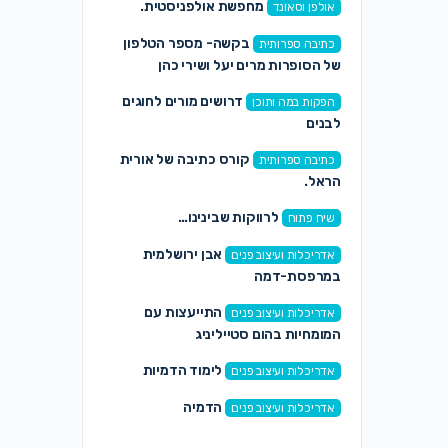
מחפשת אולפניסטית.
אולפן וסאונד
בקשה- מספר הטלפון
כתיבה ספרותית
של הסופרות מרים יעל ושירי כהן
דרושים מורים לחוגים
הפקות במה ותוכן
לבנים
קורס כתיבה של אורית
כתיבה ספרותית
הראל.
לרווקות שבינינו…
שיח פתוח
אבן ירושלמית
אדריכלות ועיצוב פנים
במרפסת-דמה
התייעצות עם
אדריכלות ועיצוב פנים
המומחיות בהום סטייליניג
לימוד הדמיות
אדריכלות ועיצוב פנים
הדמיה
אדריכלות ועיצוב פנים