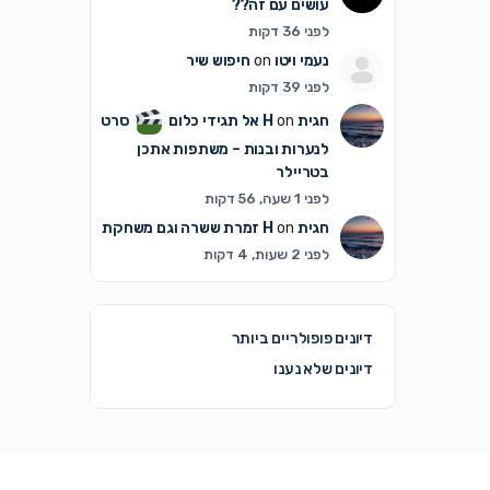
עושים עם זה??
לפני 36 דקות
נעמי ויטו
on
חיפוש שיר
לפני 39 דקות
חגית H
on
אל תגידי כלום
סרט
לנערות ובנות – משתפות אתכן
בטריילר
לפני 1 שעה, 56 דקות
חגית H
on
זמרת ששרה וגם משחקת
לפני 2 שעות, 4 דקות
דיונים פופולריים ביותר
דיונים שלא נענו