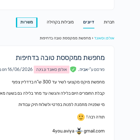
חברות
דיונים
מובילות בקהילה
משרות
אולפן וסאונד
‹
מחפשת ממקססת טובה בדחיפות
מחפשת ממקססת טובה בדחיפות
פורסם ע"י
אביה .
אולפן סאונד ונגינה
on 16/06/2026 ב6:09 pm
מחפשת מיקס מקצועי לשיר עד 300 ש"ח בדדליין צפוף
קבלת החומרים היום בלילה והגשה עד מחר בלילה גם בשעה מא
מי שפנויה מוזמנת לפנות בפרטי ולשלוח תיק עבודות
תודה רבה !
4you.aviya
gmail.com