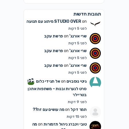
תגובות חדשות
on
STUDIO OVER
מיתוג עם תנועה
לפני 5 דקות
שרי אורנג'
on
פרשת עקב
לפני 5 דקות
שרי אורנג'
on
פרשת עקב
לפני 5 דקות
שרי אורנג'
on
פרשת עקב
לפני 5 דקות
גיטי נוסבוים
on
אל תגידי כלום
סרט לנערות ובנות – משתפות אתכן
בטריילר
לפני 9 דקות
תמר דקל
on
מה עושים עם זה??
לפני 15 דקות
טובי וינברג ניהול תזמורות
on
מה