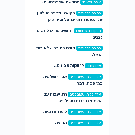
מחפשת אולפניסטית.
אולפן וסאונד
בקשה- מספר הטלפון
כתיבה ספרותית
של הסופרות מרים יעל ושירי כהן
דרושים מורים לחוגים
הפקות במה ותוכן
לבנים
קורס כתיבה של אורית
כתיבה ספרותית
הראל.
לרווקות שבינינו…
שיח פתוח
אבן ירושלמית
אדריכלות ועיצוב פנים
במרפסת-דמה
התייעצות עם
אדריכלות ועיצוב פנים
המומחיות בהום סטייליניג
לימוד הדמיות
אדריכלות ועיצוב פנים
הדמיה
אדריכלות ועיצוב פנים