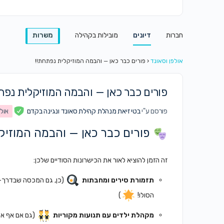
חברות
דיונים
מובילות בקהילה
משרות
אולפן וסאונד
‹
פורים כבר כאן — והבמה המוזיקלית נפתחת!!
פורים כבר כאן — והבמה המוזיקלית נפת
פורסם ע"י
בטי זיאת מנהלת קהילת סאונד ונגינה בקדם
אולפ
פורים כבר כאן — והבמה המוזי
זה הזמן להוציא לאור את הכישרונות הסודיים שלכן:
תזמורת סירים ומחבתות
(כן, גם המכסה שבדרך-כ
הסולו!
)
מקהלת ילדים עם תנועות מקוריות
(גם אם אף אח