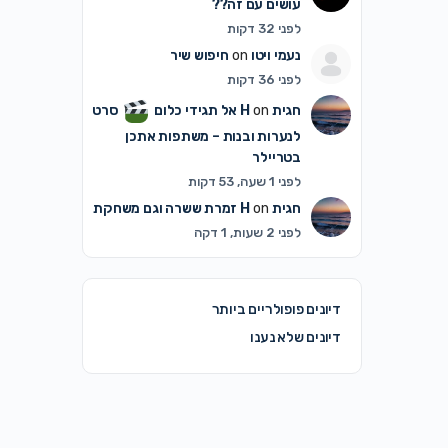
עושים עם זה??
לפני 32 דקות
נעמי ויטו
on
חיפוש שיר
לפני 36 דקות
חגית H
on
אל תגידי כלום
סרט
לנערות ובנות – משתפות אתכן
בטריילר
לפני 1 שעה, 53 דקות
חגית H
on
זמרת ששרה וגם משחקת
לפני 2 שעות, 1 דקה
דיונים פופולריים ביותר
דיונים שלא נענו