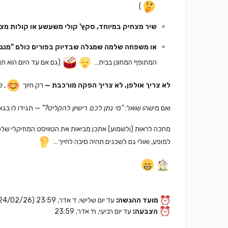
)
שיר מצחיק במיוחד, סקץ' קולי משעשע או קולות מצ
או משפחה שלמה שמגלה שבדיוק בפורים כולם "מנגנ
המתופף המחונן בבית…
(גם אם עד היום הוא ת
לא צריך אולפן, לא צריך הפקה מורכבת —
רק חיוך
, 
ואם מישהו שואל:
"מי נתן לכם רישיון להקליט?"
— תגידו לו בגאו
מחכה לראות (ולשמוע) אתכן מביאות את הטוויסט המוזיקלי שלכן ל
למופע, ואולי גם לשכנים תהיה סיבה לחייך…
מועד ההגשה:
עד יום שלישי, ז׳ אדר, 23:59 (24/02/26)
הצבעה:
עד יום רביעי, ח׳ אדר, 23:59