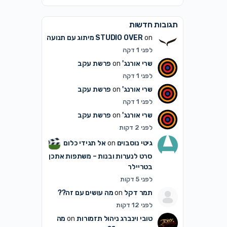
תגובות חדשות
on
STUDIO OVER
מיתוג עם תנועה
לפני 1 דקה
שרי אורנג'
on
פרשת עקב
לפני 1 דקה
שרי אורנג'
on
פרשת עקב
לפני 1 דקה
שרי אורנג'
on
פרשת עקב
לפני 2 דקות
גיטי נוסבוים
on
אל תגידי כלום
סרט לנערות ובנות – משתפות אתכן
בטריילר
לפני 5 דקות
תמר דקל
on
מה עושים עם זה??
לפני 12 דקות
טובי וינברג ניהול תזמורות
on
מה