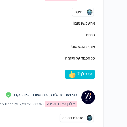
ותיקה
אה עכשיו מובן!
חחחח
אוקיי נשמע טוב!
כל הכבוד על היוזמה!
עזר לך?
בטי זיאת מנהלת קהילת סאונד ונגינה בקדם
אולפן סאונד ונגינה
מובילה
19/02/2026 ב9:03 am
מנהלת קהילה