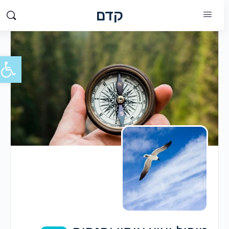
קדם
פתח סרג