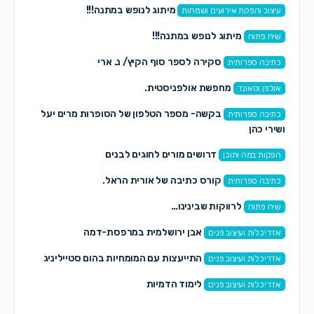
מיתוג לנופש במתנה!!!
עיצוב והפקת אירועים ושמחות
מיתוג לנופש במתנה!!!
שיח פתוח
סקירה לספר סוף הקיץ/ נ. ארי
כתיבה ספרותית
מחפשת אולפניסטית.
אולפן וסאונד
בקשה- מספר הטלפון של הסופרות מרים יעל
כתיבה ספרותית
ושירי כהן
דרושים מורים לחוגים לבנים
הפקות במה ותוכן
קורס כתיבה של אורית הראל.
כתיבה ספרותית
לרווקות שבינינו…
שיח פתוח
אבן ירושלמית במרפסת-דמה
אדריכלות ועיצוב פנים
התייעצות עם המומחיות בהום סטייליניג
אדריכלות ועיצוב פנים
לימוד הדמיות
אדריכלות ועיצוב פנים