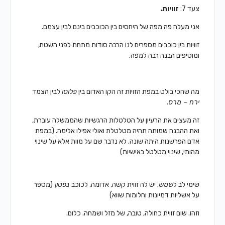
צעד 7:
זוויות.
אני מעלה פה מפה של היחסים בין הכוכבים
בינם לבין עצמם.
זוויות בין כוכבים מספרים לנו הרבה סודות
מתחת לפני השטח,
ומוסיפים הבנה רבה למפה.
מה שהכי בולט במפת הזויות
זה הקו האדום בין
פלוטו
לבין הצמד
ירח – מרס.
זה מעצים את הרעיון על הטלטלות הרגשיות
שהממשלה עוברת,
ואת ההבנה שמותה תהיה מטלטלת ואולי אפילו אלימה. (במפת
אדם הפרשנות היתה שונה. לא נדבר שם על מוות אלא על שינוי
מהותי, שינוי מטלטל באישיות)
שימי לב ל
שמש
.
יש לה זווית קשה, אדומה, לכוכב
נפטון
(מספר
על אשליות דמיונות וחלומות שווא)
וזהו.
שום זווית כחולה, טובה, של מזל ושמחה.
כלום.