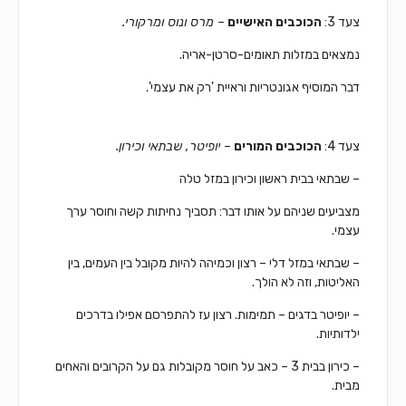
צעד 3:
הכוכבים האישיים
–
מרס ונוס ומרקורי.
נמצאים במזלות תאומים-סרטן-אריה.
דבר המוסיף אגונטריות וראיית 'רק את עצמי'.
צעד 4:
הכוכבים המורים
–
יופיטר, שבתאי וכירון.
– שבתאי בבית ראשון וכירון במזל טלה
מצביעים שניהם על אותו דבר: תסביך נחיתות קשה
וחוסר ערך
עצמי.
– שבתאי במזל דלי – רצון וכמיהה להיות מקובל
בין העמים, בין
האליטות, וזה לא הולך.
– יופיטר בדגים – תמימות. רצון עז להתפרסם
אפילו בדרכים
ילדותיות.
– כירון בבית 3 – כאב על חוסר מקובלות
גם על הקרובים והאחים
מבית.