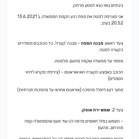
בינתיים בואי נצא למסע מרתק:
אני מצרפת למטה את מפת רגע הקמת הממשלה, ב 13.6.2021
20.52 בערב.
צעד ראשון:
מבנה המפה
– מבנה 'קערה'. כל הכוכבים מסודרים
כקערה למטה.
מספר על ממשלה שקמה מהעם, מלמטה,
הכוכב באמצע הקערה הוא
אוראנוס
– (צירפתי מקרא לזיהוי
הסמלים)
מתוך רצון לחולל מהפכה (אוראנוס אחראי על מהפכות חברתיות)
צעד 2:
שמש ירח אופק.
– ה
שמש
במזל תאומים מראה לנו עוד פעם
שהממשלה קמה
מהרחוב, מהעם
והבית החמישי המקביל לאריה מספר לנו על ההתנשאות, הגאווה,