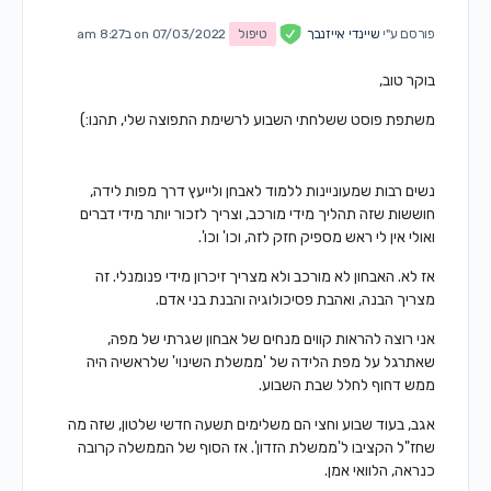
פורסם ע"י
שיינדי אייזנבך
טיפול
on 07/03/2022 ב8:27 am
בוקר טוב,
משתפת פוסט ששלחתי השבוע לרשימת התפוצה שלי, תהנו:)
נשים רבות שמעוניינות ללמוד לאבחן ולייעץ דרך מפות לידה,
חוששות שזה תהליך מידי מורכב,
וצריך לזכור יותר מידי דברים
ואולי אין לי ראש מספיק חזק לזה,
וכו' וכו'.
אז לא. האבחון לא מורכב ולא מצריך זיכרון מידי פנומנלי.
זה
מצריך הבנה, ואהבת פסיכולוגיה והבנת בני אדם.
אני רוצה להראות קווים מנחים של אבחון שגרתי של מפה,
שאתרגל על מפת הלידה של 'ממשלת השינוי'
שלראשיה היה
ממש דחוף לחלל שבת השבוע.
אגב, בעוד שבוע וחצי הם משלימים תשעה חדשי שלטון,
שזה מה
שחז"ל הקציבו ל'ממשלת הזדון'.
אז הסוף של הממשלה קרובה
כנראה,
הלוואי אמן.