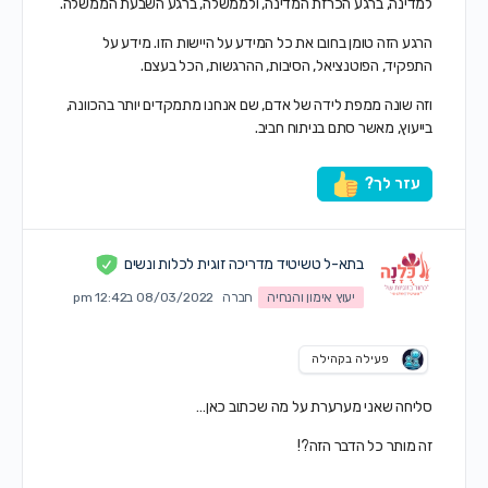
למדינה, ברגע הכרזת המדינה, ולממשלה, ברגע השבעת הממשלה.
הרגע הזה טומן בחובו את כל המידע על היישות הזו. מידע על
התפקיד, הפוטנציאל, הסיבות, ההרגשות, הכל בעצם.
וזה שונה ממפת לידה של אדם, שם אנחנו מתמקדים יותר בהכוונה,
בייעוץ, מאשר סתם בניתוח חביב.
עזר לך?
בתא-ל טשיטיד מדריכה זוגית לכלות ונשים
יעוץ אימון והנחיה
חברה
08/03/2022 ב12:42 pm
פעילה בקהילה
סליחה שאני מערערת על מה שכתוב כאן…
זה מותר כל הדבר הזה?!