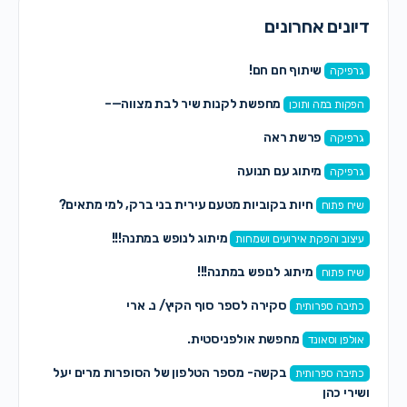
דיונים אחרונים
שיתוף חם חם!
גרפיקה
מחפשת לקנות שיר לבת מצווה—–
הפקות במה ותוכן
פרשת ראה
גרפיקה
מיתוג עם תנועה
גרפיקה
חיות בקוביות מטעם עירית בני ברק, למי מתאים?
שיח פתוח
מיתוג לנופש במתנה!!!
עיצוב והפקת אירועים ושמחות
מיתוג לנופש במתנה!!!
שיח פתוח
סקירה לספר סוף הקיץ/ נ. ארי
כתיבה ספרותית
מחפשת אולפניסטית.
אולפן וסאונד
בקשה- מספר הטלפון של הסופרות מרים יעל
כתיבה ספרותית
ושירי כהן