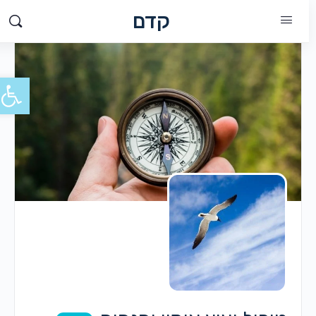
קדם
פתח סרג