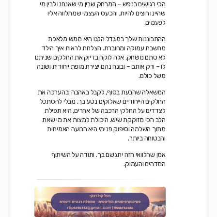
הכי רגישים בנפש – המרחק שבין מי שאנחנו לבין מי
שהיינו רוצים להיות, והכעס העצמי שמתלווה אליו
לפעמים.
ההתבוננות שלך במגדל הלגו היא ממש מלאכת
מחשבת עמוקה ומחוברת. הצלחת לראות איך הילד
לא סתם משחק, אלה לוקח בדיוק את החלקים שניתנו
לו – ורק אותם – ובונה נהם יצירת מופת ייחודית ושונה
משל כולם.
המשאלה שהבעת בסוף, לקבל באהבה ובהערכה את
החלקים הייחודיים שאלוקים נטע בך, מבלי להסתכל
לצדדים על החלקי הרכבה של אחרים, היא תפילת
הלב הכי מזוקקת שיש. היכולת למצות את מי שאת
מתוך השלמה וסיפוק פנימי היא הבועה האמיתית
והבטוחה ביותר.
אמן שהלוואי הזה יתגשם בך. ותודה על השיתוף
המדהים והעמוק.