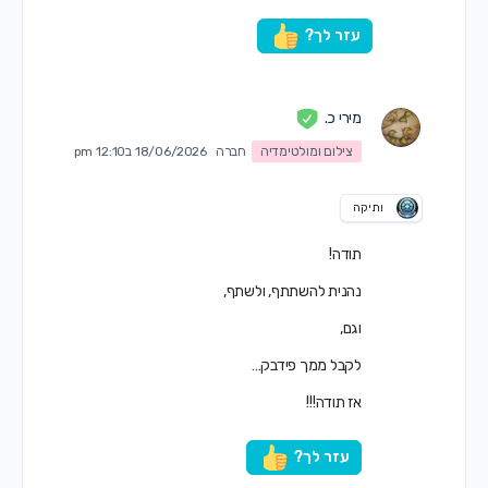
עזר לך?
מירי כ.
צילום ומולטימדיה
חברה
18/06/2026 ב12:10 pm
ותיקה
תודה!
נהנית להשתתף, ולשתף,
וגם,
לקבל ממך פידבק…
אז תודה!!!
עזר לך?