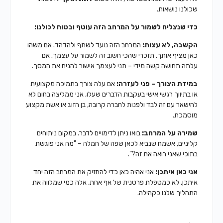
שכולנו נושאות.
כדי שנצליח לשמור על המרחב הזה עוטף ובטוח לכולנו:
הקשבה, לא עצות:
המרחב הזה נועד לשתף ולהדהד. אם משהו
כאן מציף אותך, תזכרי שהכי חשוב זה לשמור על עצמך. אם
עלתה תחושה קשה מידי – תני לעצמך אישור להניח את המסך.
במידת הצורך – פני לעזרה:
אם עלה צורך בתמיכה מקצועית
או בתיווך רגשי אישי בעקבות הדברים שעלו, אני ממליצה בחום לא
להישאר עם זה לבד ולפנות לחברה קרובה, בן הזוג או אשת מקצוע
מוסמכת.
שמירה על המרחב:
בואו ניתן לדימויים לדבר. במקום ניתוחים
קליניים, אשמח שנביא לכאן שפה של חמלה – "מה אני פוגשת
בתוכי שאני רואה את זה?".
אני כאן איתכן:
אני אהיה כאן כדי להחזיק את המרחב הזה יחד
איתכן, לא כמטפלת פרטנית של אף אחת, אלה כמי שמלווה את
התהליך שלנו כקהילה.