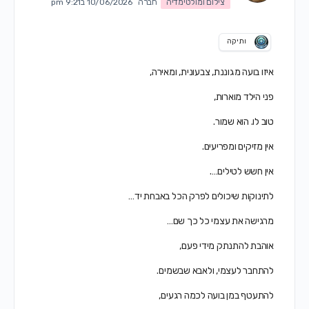
צילום ומולטימדיה
חברה
10/06/2026 ב9:21 pm
ותיקה
איזו בועה מגוננת, צבעונית, ומאירה,
פני הילד מוארות,
טוב לו. הוא שמור.
אין מזיקים ומפריעים.
אין חשש לטילים….
לתינוקות שיכולים לפרק הכל באבחת יד…
מרגישה את עצמי כל כך שם…
אוהבת להתנתק מידי פעם,
להתחבר לעצמי, ולאבא שבשמים.
להתעטף במן בועה לכמה רגעים,