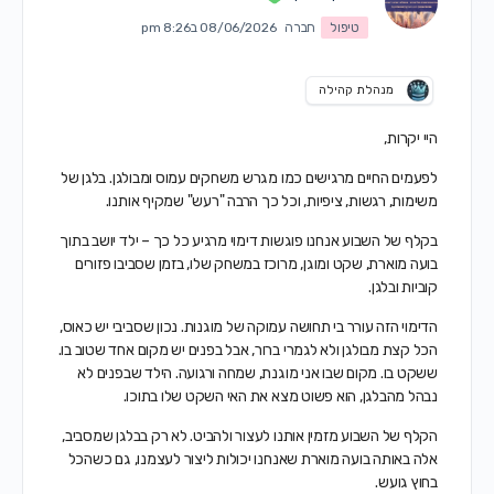
טיפול
חברה
08/06/2026 ב8:26 pm
מנהלת קהילה
היי יקרות,
לפעמים החיים מרגישים כמו מגרש משחקים עמוס ומבולגן. בלגן של
משימות, רגשות, ציפיות, וכל כך הרבה "רעש" שמקיף אותנו.
בקלף של השבוע אנחנו פוגשות דימוי מרגיע כל כך – ילד יושב בתוך
בועה מוארת, שקט ומוגן, מרוכז במשחק שלו, בזמן שסביבו פזורים
קוביות ובלגן.
הדימוי הזה עורר בי תחושה עמוקה של מוגנות. נכון שסביבי יש כאוס,
הכל קצת מבולגן ולא לגמרי ברור, אבל בפנים יש מקום אחד שטוב בו.
ששקט בו. מקום שבו אני מוגנת, שמחה ורגועה. הילד שבפנים לא
נבהל מהבלגן, הוא פשוט מצא את האי השקט שלו בתוכו.
הקלף של השבוע מזמין אותנו לעצור ולהביט. לא רק בבלגן שמסביב,
אלה באותה בועה מוארת שאנחנו יכולות ליצור לעצמנו, גם כשהכל
בחוץ גועש.