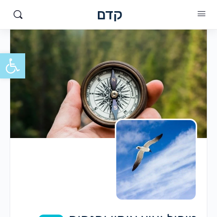
קדם
פתח סרגל