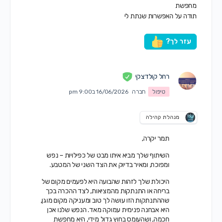
מחפשת
תודה על האפשרות שנתת לי
עזר לך?
רחל קולדצקי
טיפול
חברה
16/06/2026 ב9:00 pm
מנהלת קהילה
תמר יקרה,
השיתוף שלך מביא איתו מבט של כפילויות – נפש
ומפוכח, ומאיר בדיוק את הצד השני של המטבע.
היכולת שלך לזהות שהבועה היא לפעמים מקום של
בריחה או התנתקות מהמציאות, לצד ההכרה בכך
שההתנתקות הזו עושה לך טוב ומעניקה מקום מוגן,
היא אבחנה פנימית עמוקה מאד. הנפש שלנו אכן
חכמה, ושהעומס בחוץ גדול מידי, היא מחפשת