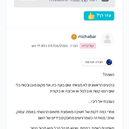
קובץ תמונה
עזר לך?
michalbar
קולינריה
חברה
09/06/2026 ב11:49 am
חברה תורמת
האמת?
ברגעים הראשונים לא מצאתי שום בועה כזו, אף מקום מוגן ובטוח בלי
שום רגש קשה או בלבול או אכזבה או ביקורת
נעצבתי אל ליבי….
אחרי כמה דקות של חשיבה מאומצת פתאום הרגשתי. באמת. עמוק.
שהכי בטוח זה כשמרגישים מחובקים בידיים של השם
מאמינים באמת. בתמים. שהוא מנהל הכל והוא מקור הטוב