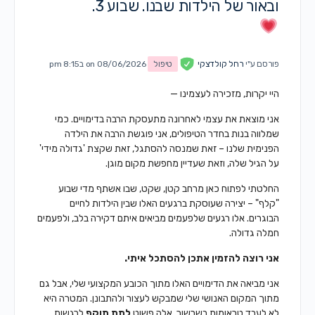
ובאור של הילדות שבנו. שבוע 3.
פורסם ע"י
רחל קולדצקי
טיפול
on 08/06/2026 ב8:15 pm
היי יקרות, מזכירה לעצמינו —
אני מוצאת את עצמי לאחרונה מתעסקת הרבה בדימויים. כמי
שמלווה בנות בחדר הטיפולים, אני פוגשת הרבה את הילדה
הפנימית שלנו – זאת שמנסה להסתגל, זאת שקצת 'גדולה מידי'
על הגיל שלה, וזאת שעדיין מחפשת מקום מוגן.
החלטתי לפתוח כאן מרחב קטן, שקט, שבו אשתף מדי שבוע
"קלף" – יצירה שעוסקת ברגעים האלו שבין הילדות לחיים
הבוגרים. אלו רגעים שלפעמים מביאים איתם דקירה בלב, ולפעמים
חמלה גדולה.
אני רוצה להזמין אתכן להסתכל איתי.
אני מביאה את הדימויים האלו מתוך הכובע המקצועי שלי, אבל גם
מתוך המקום האנושי שלי שמבקש לעצור ולהתבונן. המטרה היא
לא לעבד טראומות בשרשור, אלה פשוט
לתת תוקף
לרגשות