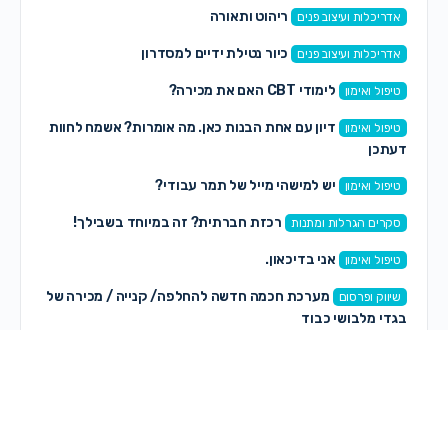
ריהוט ותאורה
אדריכלות ועיצוב פנים
כיור נטילת ידיים למסדרון
אדריכלות ועיצוב פנים
לימודי CBT האם את מכירה?
טיפול ואימון
דיון עם אחת הבנות כאן. מה אומרות? אשמח לחוות
טיפול ואימון
דעתכן
יש למישהי מייל של תמר עבודי?
טיפול ואימון
רכזת חברתית? זה במיוחד בשבילך!
סקרים הגרלות ומתנות
אני בדיכאון.
טיפול ואימון
מערכת חכמה חדשה להחלפה/ קנייה / מכירה של
שיווק ופרסום
בגדי מלבושי כבוד
מכירה בעלת ציוד תאורה והגברה ומפעילה
הפקות במה ותוכן
אותם?
למכירה עגלת בוגבו פוקס קאב חדשה
שיח פתוח