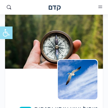
קדם
פתח סרגל