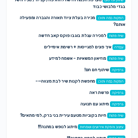
שיווק ופרסום
בגדי מלבושי כבוד
מכירה בעלת ציוד תאורה והגברה ומפעילה
הפקות במה ותוכן
אותם?
למכירה עגלת בוגבו פוקס קאב חדשה
שיח פתוח
איך פונים למגייסות + רשימת אימיילים
עבודה
מוזיאון המשאיות – אשמח למידע
שיח פתוח
שיתוף חם חם!
גרפיקה
מחפשת לקנות שיר לבת מצווה—–
הפקות במה ותוכן
פרשת ראה
גרפיקה
מיתוג עם תנועה
גרפיקה
חיות בקוביות מטעם עירית בני ברק, למי מתאים?
שיח פתוח
מיתוג לנופש במתנה!!!
עיצוב והפקת אירועים ושמחות