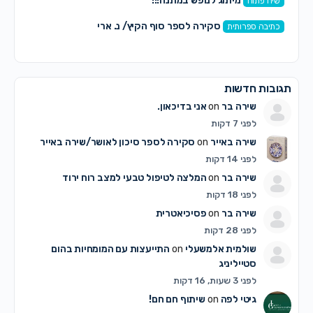
מיתוג לנופש במתנה!!!
שיח פתוח
סקירה לספר סוף הקיץ/ נ. ארי
כתיבה ספרותית
תגובות חדשות
שירה בר
on
אני בדיכאון.
לפני 7 דקות
שירה באייר
on
סקירה לספר סיכון לאושר/שירה באייר
לפני 14 דקות
שירה בר
on
המלצה לטיפול טבעי למצב רוח ירוד
לפני 18 דקות
שירה בר
on
פסיכיאטרית
לפני 28 דקות
שולמית אלמשעלי
on
התייעצות עם המומחיות בהום
סטייליניג
לפני 3 שעות, 16 דקות
גיטי לפה
on
שיתוף חם חם!