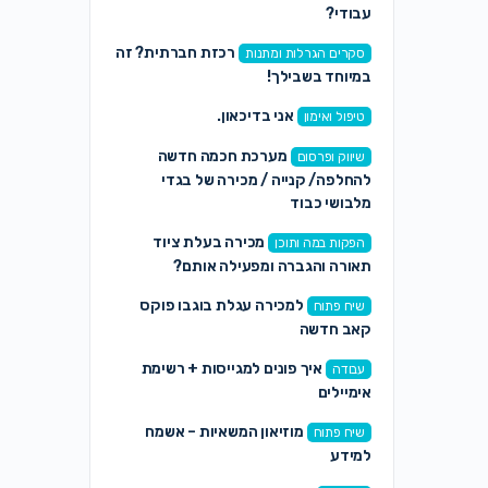
עבודי?
רכזת חברתית? זה
סקרים הגרלות ומתנות
במיוחד בשבילך!
אני בדיכאון.
טיפול ואימון
מערכת חכמה חדשה
שיווק ופרסום
להחלפה/ קנייה / מכירה של בגדי
מלבושי כבוד
מכירה בעלת ציוד
הפקות במה ותוכן
תאורה והגברה ומפעילה אותם?
למכירה עגלת בוגבו פוקס
שיח פתוח
קאב חדשה
איך פונים למגייסות + רשימת
עבודה
אימיילים
מוזיאון המשאיות – אשמח
שיח פתוח
למידע