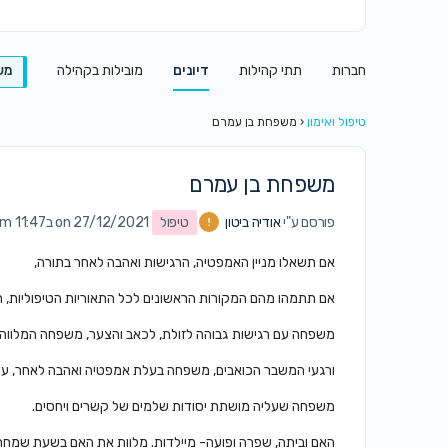
חברות
תתי קהילות
דיונים
מובילות בקהילה
מש
טיפול ואימון
‹
משפחת בן עמרם
משפחת בן עמרם
פורסם ע"י
אודיה ביטון
טיפול
on 27/12/2021 ב11:47 am
אם תשאלו מניין האמפטיה, הרגישות ואהבה לאחר בתורה,
אם תתמהו מהם המקורות הראשונים לכל התאוריות הטיפוליות, 
משפחה עם רגישות גבוהה לזולת, לכאב והצער, משפחה המלווה א
ורגעי המשבר הכואבים, משפחה בעלת אמפטיה ואהבה לאחר, עם 
משפחה שעליה מושתת יסודות שלמים של קשרים ויחסים.
האם וביתה, שפרה ופועה- מיילדות. מלוות את האם בשעת שמח