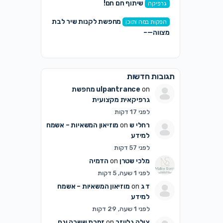
שיתוף חם חם!
גרפיקה
מחפשת לקנות שיר לבת
הפקות במה ותוכן
מצווה—–
תגובות חדשות
on
ulpantrance
מחפשת
גרפיקאית מקצועית
לפני 17 דקות
רחלי ש
on
מוזיאון המשאיות – אשמח
למידע
לפני 57 דקות
מלכי שטרן
on
הדמיה
לפני 1 שעה, 5 דקות
ד ג
on
מוזיאון המשאיות – אשמח
למידע
לפני 1 שעה, 29 דקות
צילה גלייזר
on
זמרת ששרה וגם