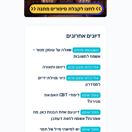
דיונים אחרונים
שאלה על עוסק פטור –
חשבונאות ומיסים
אשמח לתשובות
ריהוט ותאורה
אדריכלות ועיצוב פנים
כיור נטילת ידיים
אדריכלות ועיצוב פנים
למסדרון
לימודי CBT האם את
טיפול ואימון
מכירה?
דיון עם אחת הבנות כאן. מה
טיפול ואימון
אומרות? אשמח לחוות דעתכן
יש למישהי מייל של תמר
טיפול ואימון