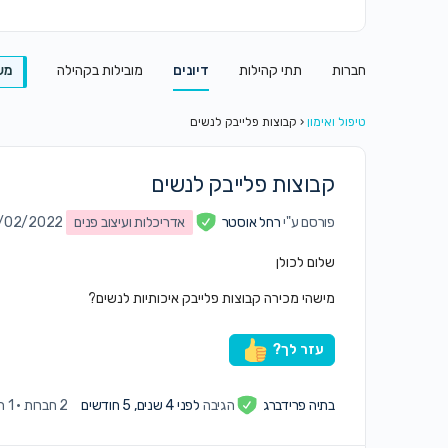
חברות
תתי קהילות
דיונים
מובילות בקהילה
מש
טיפול ואימון
‹
קבוצות פלייבק לנשים
קבוצות פלייבק לנשים
פורסם ע"י
רחל אוסטר
אדריכלות ועיצוב פנים
on 14/02/2022 ב
שלום לכולן
מישהי מכירה קבוצות פלייבק איכותיות לנשים?
עזר לך?
בתיה פרידברג
הגיבה
לפני 4 שנים, 5 חודשים
2 חברות
·
1 תגובה