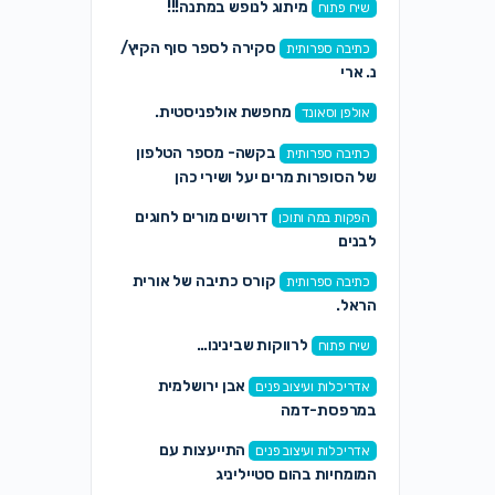
מיתוג לנופש במתנה!!!
שיח פתוח
סקירה לספר סוף הקיץ/
כתיבה ספרותית
נ. ארי
מחפשת אולפניסטית.
אולפן וסאונד
בקשה- מספר הטלפון
כתיבה ספרותית
של הסופרות מרים יעל ושירי כהן
דרושים מורים לחוגים
הפקות במה ותוכן
לבנים
קורס כתיבה של אורית
כתיבה ספרותית
הראל.
לרווקות שבינינו…
שיח פתוח
אבן ירושלמית
אדריכלות ועיצוב פנים
במרפסת-דמה
התייעצות עם
אדריכלות ועיצוב פנים
המומחיות בהום סטייליניג