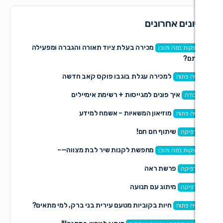
רונים
מכירה בעלת ציוד תאורה והגברה ומפעילה
וכן
כירה עגלת בוגבו פוקס קאב חדשה
ונים למגייסות + רשימת אימיילים
זיאון המשאיות – אשמח למידע
וף חם חם!
מחפשת לקנות שיר לבת מצווה—–
וכן
ת ראה
וג עם תנועה
ות בקוביות מטעם עירית בני ברק, למי מתאים?