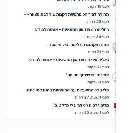
 דביר
on
מחפשת לקנות שיר לבת מצווה—–
ש
on
מוזיאון המשאיות – אשמח למידע
 מקוננט
on
לימוד צילומי סטודיו
עיני
on
מוזיאון המשאיות – אשמח למידע
ה
on
שיתוף חם חם!
o
התייעצות עם המומחיות בהום סטייליניג
גלבוע
on
מגיע לי מזל טוב!