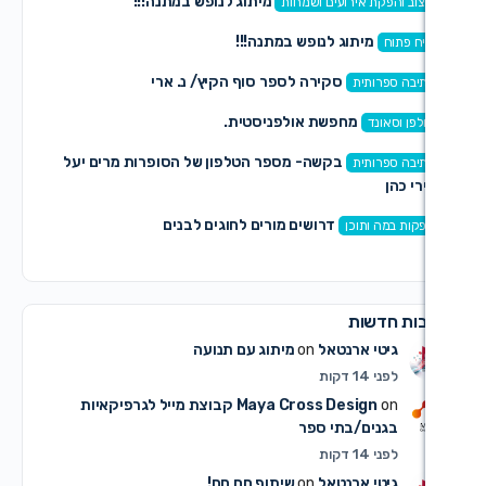
מיתוג לנופש במתנה!!!
אירועים ושמחות
תוג לנופש במתנה!!!
סקירה לספר סוף הקיץ/ נ. ארי
ת
מחפשת אולפניסטית.
בקשה- מספר הטלפון של הסופרות מרים יעל
ת
דרושים מורים לחוגים לבנים
וכן
ת
ארנטאל
on
מיתוג עם תנועה
Maya Cross Desi
קבוצת מייל לגרפיקאיות
/בתי ספר
ארנטאל
on
שיתוף חם חם!