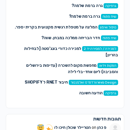
גרה ברמת שלמה?
גרפיקה
גרה ברמת שלמה?
שיח פתוח
המלצה על מטפלת רגשית מקצועית בקרית-ספר.
טיפול ואימון
חדר הבריחה ממלכה במבחן. שווה?
שיח פתוח
למכירה כדורי בונג'סטה [לבחילות
למכירה / למסירה יד 2
בהריון]
מחפשת מקום להשכרה (עדיפות בירושלים
הפקות וידאו
והסביבה) ליום אחד-בלי לילה
חיבור RNET ל SHOPIFY
Web Design וורדפרס ואלמנטור
הודעה חשובה
גרפיקה
תגובות חדשות
פ כהן
on
הטריילר שכולן חיכו לו