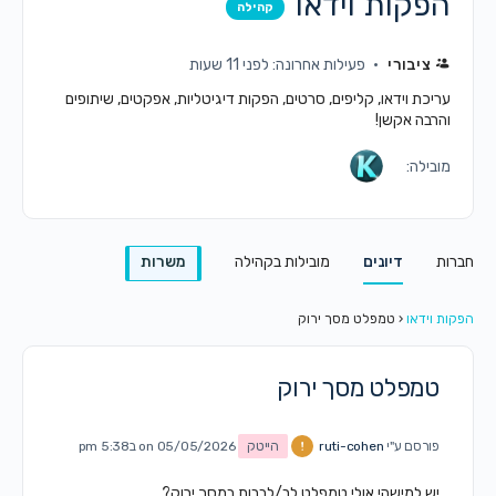
הפקות וידאו
קהילה
ציבורי
פעילות אחרונה: לפני 11 שעות
עריכת וידאו, קליפים, סרטים, הפקות דיגיטליות, אפקטים, שיתופים
והרבה אקשן!
מובילה:
חברות
דיונים
מובילות בקהילה
משרות
הפקות וידאו
‹
טמפלט מסך ירוק
טמפלט מסך ירוק
פורסם ע"י
ruti-cohen
הייטק
on 05/05/2026 ב5:38 pm
יש למישהי אולי טמפלט לב/לבבות במסך ירוק?