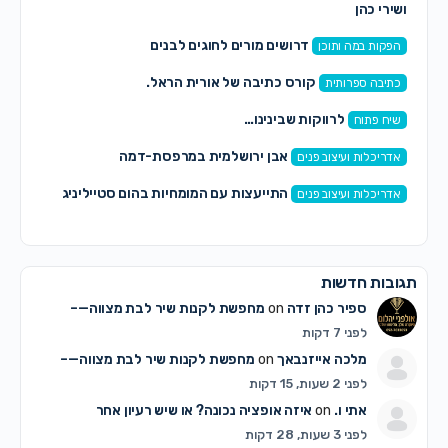
ושירי כהן
דרושים מורים לחוגים לבנים
הפקות במה ותוכן
קורס כתיבה של אורית הראל.
כתיבה ספרותית
לרווקות שבינינו…
שיח פתוח
אבן ירושלמית במרפסת-דמה
אדריכלות ועיצוב פנים
התייעצות עם המומחיות בהום סטייליניג
אדריכלות ועיצוב פנים
תגובות חדשות
ספיר כהן זדה
on
מחפשת לקנות שיר לבת מצווה—–
לפני 7 דקות
מלכה אייזנבאך
on
מחפשת לקנות שיר לבת מצווה—–
לפני 2 שעות, 15 דקות
אתי ו.
on
איזה אופציה נכונה? או שיש רעיון אחר
לפני 3 שעות, 28 דקות