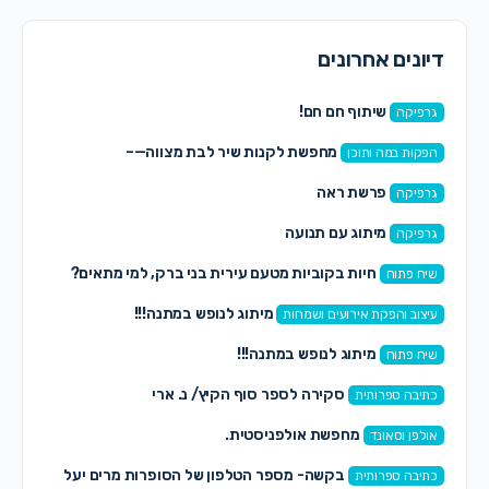
דיונים אחרונים
שיתוף חם חם!
גרפיקה
מחפשת לקנות שיר לבת מצווה—–
הפקות במה ותוכן
פרשת ראה
גרפיקה
מיתוג עם תנועה
גרפיקה
חיות בקוביות מטעם עירית בני ברק, למי מתאים?
שיח פתוח
מיתוג לנופש במתנה!!!
עיצוב והפקת אירועים ושמחות
מיתוג לנופש במתנה!!!
שיח פתוח
סקירה לספר סוף הקיץ/ נ. ארי
כתיבה ספרותית
מחפשת אולפניסטית.
אולפן וסאונד
בקשה- מספר הטלפון של הסופרות מרים יעל
כתיבה ספרותית