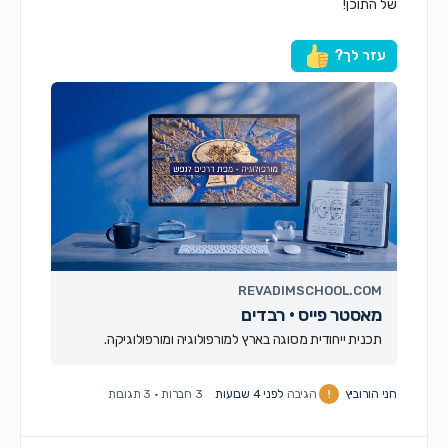
של התוכן!
עזר לך?
REVADIMSCHOOL.COM
מאסטר פייס · רבדים
תכנית ייחודית מסוגה בארץ למורפולוגיה ומורפולוגיקה.
חני הורוביץ
הגיבה
לפני 4 שבועות
3 חברות
·
3 תגובות