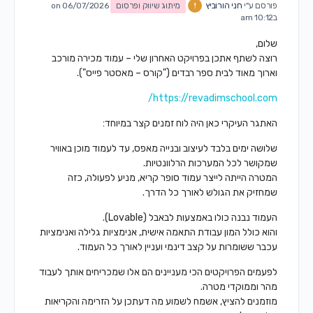
פורסם ע"י
חני הורוביץ
מיתוג שיווק ופרסום
on 06/07/2026
ב10:12 am
שלום,
רוצה לשתף אתכן בפרויקט האחרון שלי – עמוד מכירה מורכב
וארוך מאוד לבית ספר רבדים ("קורס – מאסטר פייס").
https://revadimschool.com/
האתגר העיקרי כאן היה לוח זמנים קצר במיוחד:
שלושה ימים בלבד לעיצוב ובנייה מאפס, עד לעמוד מוכן באוויר
שמקושר לכל המערכות הרלוונטיות.
המטרה הייתה לייצר עמוד סופר קריא, מניע לפעולה, כזה
שמחזיק את הגולש לאורך כל הדרך.
העמוד נבנה כולו באמצעות לבאבל (Lovable).
והוא כולל המון עבודת התאמה אישית, אנימציות גלילה ואנימציות
עכבר ששומרות על קצב דינמי ועניין לאורך כל העמוד.
לפעמים הפרויקטים הכי מעניינים הם אלו שמכריחים אותך לעבוד
מהר וממוקדי מטרה.
מוזמנים להציץ, אשמח לשמוע מה דעתכן על הזרימה והקריאות