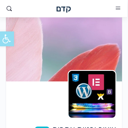
קדם
פתח סרגל