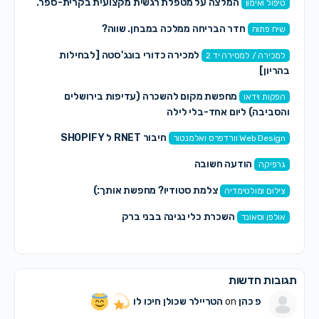
המלצה על מטפלת רגשית מקצועית בקרית-ספר.
טיפול ואימון
חדר הבריחה ממלכה במבחן. שווה?
שיח פתוח
למכירה כדורי בונג'סטה [לבחילות
למכירה / למסירה יד 2
בהריון]
מחפשת מקום להשכרה (עדיפות בירושלים
הפקות וידאו
והסביבה) ליום אחד-בלי לילה
חיבור RNET ל SHOPIFY
Web Design וורדפרס ואלמנטור
הודעה חשובה
גרפיקה
צלמת סטודיו? מחפשת אותך:)
צילום ומולטימדיה
השכרת כלי נגינה בבני ברק
אולפן וסאונד
תגובות חדשות
פ כהן
on
הטריילר שכולן חיכו לו