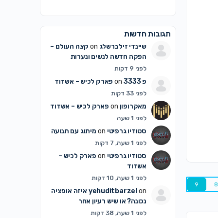
תגובות חדשות
שיינדי זילברשלג
on
קצה העולם –
הפקה חדשה לנשים ונערות
לפני 9 דקות
פ 3333
on
פארק לכיש – אשדוד
לפני 33 דקות
מאקרופון
on
פארק לכיש – אשדוד
לפני 1 שעה
סטודיו גרפיטי
on
מיתוג עם תנועה
לפני 1 שעה, 7 דקות
סטודיו גרפיטי
on
פארק לכיש –
אשדוד
לפני 1 שעה, 10 דקות
9
8
on
yehuditbarzel
איזה אופציה
נכונה? או שיש רעיון אחר
לפני 1 שעה, 38 דקות