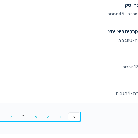
בהייטק
·
45תגובות
לים פיצויים?
·
0תגובות
1תגובות
·
4תגובות
…
7
3
2
1