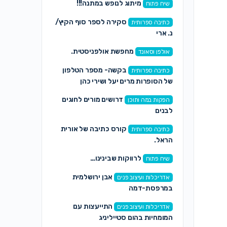
מיתוג לנופש במתנה!!!
שיח פתוח
סקירה לספר סוף הקיץ/
כתיבה ספרותית
נ. ארי
מחפשת אולפניסטית.
אולפן וסאונד
בקשה- מספר הטלפון
כתיבה ספרותית
של הסופרות מרים יעל ושירי כהן
דרושים מורים לחוגים
הפקות במה ותוכן
לבנים
קורס כתיבה של אורית
כתיבה ספרותית
הראל.
לרווקות שבינינו…
שיח פתוח
אבן ירושלמית
אדריכלות ועיצוב פנים
במרפסת-דמה
התייעצות עם
אדריכלות ועיצוב פנים
המומחיות בהום סטייליניג