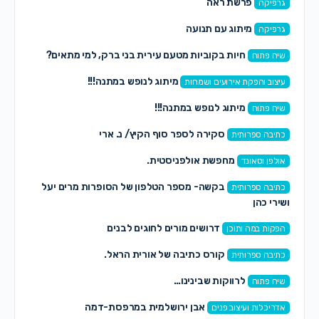
פרשת ראה
גרפיקה
מיתוג עם תנועה
גרפיקה
חיות בקוביות מטעם עירית בני ברק, למי מתאים?
שיח פתוח
מיתוג לנופש במתנה!!!
עיצוב והפקת אירועים ושמחות
מיתוג לנופש במתנה!!!
שיח פתוח
סקירה לספר סוף הקיץ/ נ. ארי
כתיבה ספרותית
מחפשת אולפניסטית.
אולפן וסאונד
בקשה- מספר הטלפון של הסופרות מרים יעל
כתיבה ספרותית
ושירי כהן
דרושים מורים לחוגים לבנים
הפקות במה ותוכן
קורס כתיבה של אורית הראל.
כתיבה ספרותית
לרווקות שבינינו…
שיח פתוח
אבן ירושלמית במרפסת-דמה
אדריכלות ועיצוב פנים