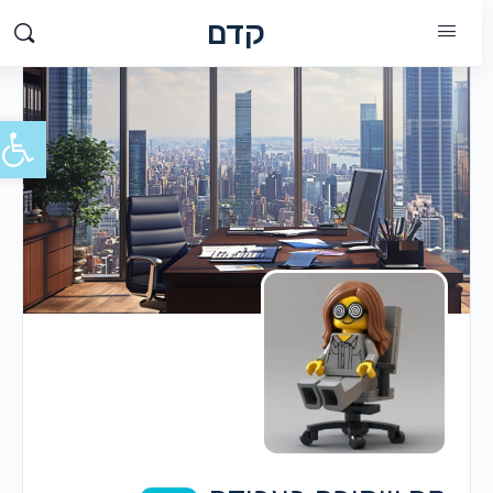
קדם
פתח סרג