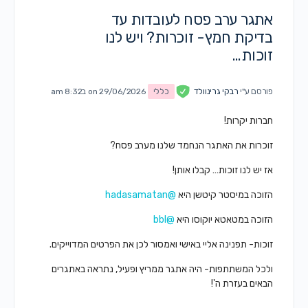
אתגר ערב פסח לעובדות עד
בדיקת חמץ- זוכרות? ויש לנו
זוכות…
פורסם ע"י
רבקי גרינוולד
כללי
on 29/06/2026 ב8:32 am
חברות יקרות!
זוכרות את האתגר הנחמד שלנו מערב פסח?
אז יש לנו זוכות… קבלו אותן!
הזוכה במיסטר קיטשן היא
@hadasamatan
הזוכה במטאטא יוקוסו היא
@bbl
זוכות- תפנינה אליי באישי ואמסור לכן את הפרטים המדוייקים.
ולכל המשתתפות- היה אתגר ממריץ ופעיל, נתראה באתגרים
הבאים בעזרת ה'!