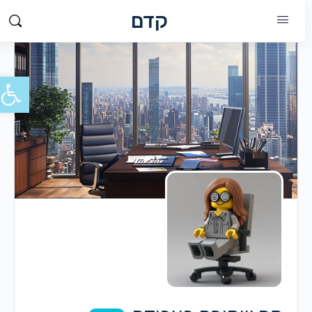
קדם
פתח סרג