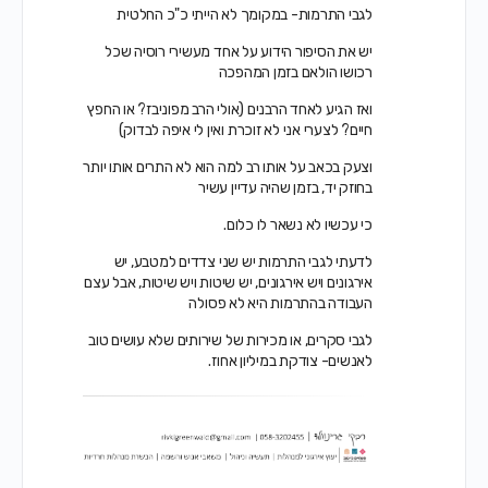
לגבי התרמות- במקומך לא הייתי כ"כ החלטית
יש את הסיפור הידוע על אחד מעשירי רוסיה שכל
רכושו הולאם בזמן המהפכה
ואז הגיע לאחד הרבנים (אולי הרב מפוניבז? או החפץ
חיים? לצערי אני לא זוכרת ואין לי איפה לבדוק)
וצעק בכאב על אותו רב למה הוא לא התרים אותו יותר
בחוזק יד, בזמן שהיה עדיין עשיר
כי עכשיו לא נשאר לו כלום.
לדעתי לגבי התרמות יש שני צדדים למטבע, יש
אירגונים ויש אירגונים, יש שיטות ויש שיטות, אבל עצם
העבודה בהתרמות היא לא פסולה
לגבי סקרים, או מכירות של שירותים שלא עושים טוב
לאנשים- צודקת במיליון אחוז.