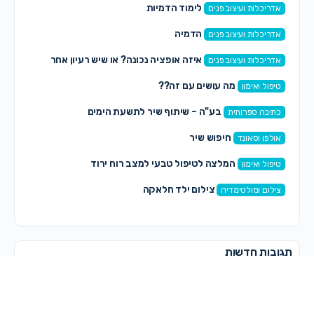
לימוד הדמיות
אדריכלות ועיצוב פנים
הדמיה
אדריכלות ועיצוב פנים
איזה אופציה נכונה? או שיש רעיון אחר
אדריכלות ועיצוב פנים
מה עושים עם זה??
טיפול ואימון
בע"ה – שיתוף שיר לתשעת הימים
כתיבה ספרותית
חיפוש שיר
אולפן וסאונד
המלצה לטיפול טבעי למצב רוח ירוד
טיפול ואימון
צילום ילד חלאקה
צילום ומולטימדיה
תגובות חדשות
תמר זיו
on
קורס כתיבה של אורית הראל.
לפני 53 דקות
on
hadassah_c
התייעצות עם המומחיות בהום סטייליניג