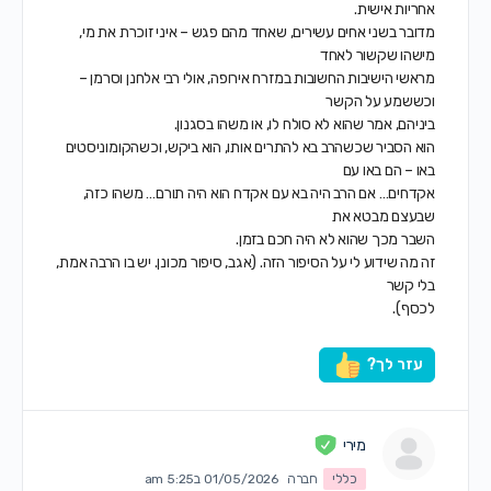
אחריות אישית.
מדובר בשני אחים עשירים, שאחד מהם פגש – איני זוכרת את מי,
מישהו שקשור לאחד
מראשי הישיבות החשובות במזרח אירופה, אולי רבי אלחנן וסרמן –
וכששמע על הקשר
ביניהם, אמר שהוא לא סולח לו, או משהו בסגנון.
הוא הסביר שכשהרב בא להתרים אותו, הוא ביקש, וכשהקומוניסטים
באו – הם באו עם
אקדחים… אם הרב היה בא עם אקדח הוא היה תורם… משהו כזה,
שבעצם מבטא את
השבר מכך שהוא לא היה חכם בזמן.
זה מה שידוע לי על הסיפור הזה. (אגב, סיפור מכונן. יש בו הרבה אמת,
בלי קשר
לכסף).
עזר לך?
מירי
כללי
חברה
01/05/2026 ב5:25 am