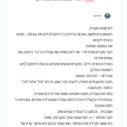
ותיקה
דיון ממש מעניין.
הנושא נכון וחשוב, ואנחנו צריכות כל הזמן לבדוק את עצמנו… ממש
נהניתי לקרוא
את הפוסט הפותח.
לגבי סקרים ומכירות – אני לא בטוחה שזו עבודה כל כך גרועה, אם
עושים את זה
בצורה הגיונית. לדוג', סוקרים אנשים שהביעו נכונות להיסקר (ויש
רשימות כאלה),
ומכירות – תלוי איך עושים.
הרבה מהעבודות האלה, לדעתי בכל אופן, זה לא "מה" אלא "איך".
כלומר, לא משנה
במה את עובדת, משנה אם את עושה את זה כמו שצריך.
גם מזכירה בקופ"ח יכולה להיות עבודה שמטרידה אחרים, אם היא כל
הזמן צועקת
ועצבנית… וכמובן כל עבודה עם אנשים.
לגבי הסיפור – ה. הפרשנות שלך מעניינת, מאוד.
כפי שאני מכירה את הסיפור, הוא נאמר בכאב ולא מתוך עניין של