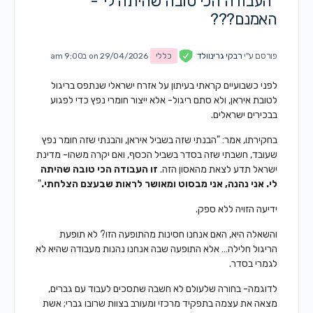
"העבודה הכי טובה שהיתה לי"-
האמנם???
פורסם ע"י
רבקי גרינוולד
כללי
on 29/04/2026 ב9:00 am
לפני כשבועיים קראתי בעיתון על אזרח ישראלי שנתפס בריגול
לטובת איראן, ולא סתם ריגול- אלא ייצור חומרי נפץ כדי לפגוע
בבכירים ישראלים.
בחקירתו, אמר: "הבנתי שזה בשביל איראן, והבנתי שזה חומר נפץ
שעובד, חשבתי שזה בסדר בשביל הכסף, ואם יקרה משהו- מדינת
ישראל תדע לצאת מהאסון הזה.
זו העבודה הכי טובה שהיתה
לי. אני נהנה, אני מבסוט ומאושר לראות שבעצם הצלחתי.
"
ידיעה הזויה ללא ספק.
והשאלה היא, האם אנחנו חסינות מהתופעה הזו? לא תופעת
הריגול חלילה… אלא התופעה שבה אנחנו נהנות מעבודה שהיא לא
לגמרי בסדר.
לדוגמה- בחורה שלעולם לא חשבה שתסכים לעבוד עם גברים,
מצאה את עצמה בתפקיד מרכזי ומעורב בצוות שרובו גברי; אשת