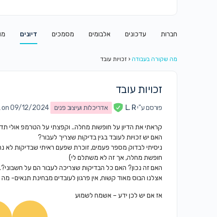
חברות
עדכונים
אלבומים
מסמכים
דיונים
מו
מה שקורה בעבודה
‹
זכויות עובד
זכויות עובד
פורסם ע"י
L. R
אדריכלות ועיצוב פנים
on 09/12/2024 ב7:52 pm
קראתי את הדיון על חופשות מחלה.. וקפצתי על הטרמפ אולי תדעו
האם יש זכויות לעובד בגין בדיקות שצריך לעבור?
ניסיתי לבדוק מספר פעמים, זוכרת שפעם ראיתי שבדיקות לא נח
חופשת מחלה, אך זה לא משתלם לי)
האם זה נכון? האם כל הבדיקות שצריכה לעבור הם על חשבוני?.. (
אצלנו הבוס מאוד קשוח, אין פרגון לעובדים מבחינת תנאים- מה
אז אם יש לכן ידע – אשמח לשמוע