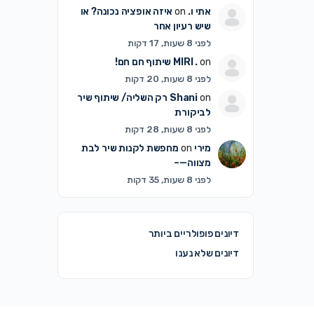
אתי ו.
on
איזה אופציה נכונה? או
שיש רעיון אחר
לפני 8 שעות, 17 דקות
on
MIRI .
שיתוף חם חם!
לפני 8 שעות, 20 דקות
on
Shani
רק השליה/ שיתוף שיר
לביקורת
לפני 8 שעות, 28 דקות
מירי
on
מחפשת לקנות שיר לבת
מצווה—–
לפני 8 שעות, 35 דקות
דיונים פופולריים ביותר
דיונים שלא נענו