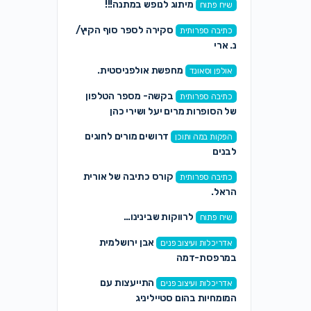
מיתוג לנופש במתנה!!!
שיח פתוח
סקירה לספר סוף הקיץ/
כתיבה ספרותית
נ. ארי
מחפשת אולפניסטית.
אולפן וסאונד
בקשה- מספר הטלפון
כתיבה ספרותית
של הסופרות מרים יעל ושירי כהן
דרושים מורים לחוגים
הפקות במה ותוכן
לבנים
קורס כתיבה של אורית
כתיבה ספרותית
הראל.
לרווקות שבינינו…
שיח פתוח
אבן ירושלמית
אדריכלות ועיצוב פנים
במרפסת-דמה
התייעצות עם
אדריכלות ועיצוב פנים
המומחיות בהום סטייליניג