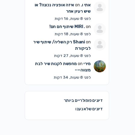
אתי ו.
on
איזה אופציה נכונה? או
שיש רעיון אחר
לפני 8 שעות, 16 דקות
on
MIRI .
שיתוף חם חם!
לפני 8 שעות, 18 דקות
on
Shani
רק השליה/ שיתוף שיר
לביקורת
לפני 8 שעות, 27 דקות
מירי
on
מחפשת לקנות שיר לבת
מצווה—–
לפני 8 שעות, 34 דקות
דיונים פופולריים ביותר
דיונים שלא נענו