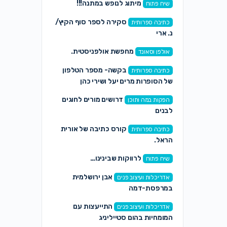
מיתוג לנופש במתנה!!!
שיח פתוח
סקירה לספר סוף הקיץ/
כתיבה ספרותית
נ. ארי
מחפשת אולפניסטית.
אולפן וסאונד
בקשה- מספר הטלפון
כתיבה ספרותית
של הסופרות מרים יעל ושירי כהן
דרושים מורים לחוגים
הפקות במה ותוכן
לבנים
קורס כתיבה של אורית
כתיבה ספרותית
הראל.
לרווקות שבינינו…
שיח פתוח
אבן ירושלמית
אדריכלות ועיצוב פנים
במרפסת-דמה
התייעצות עם
אדריכלות ועיצוב פנים
המומחיות בהום סטייליניג