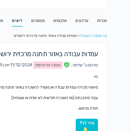
חברות
עדכונים
אלבומים
מסמכים
דיונים
מו
מה שקורה בעבודה
‹
עמדות עבודה באזור תחנה מרכזית ירושלים
עמדות עבודה באזור תחנה מרכזית ירושל
פורסם ע"י
עדינה .
אופנה יופי וטיפוח
on 11/12/2024 ב4:39 pm
היי
מישהי מכירה עמדות עבודה או משרד להשכרה באזור תחנה מרכזי
עבור מתכנתת (אז השכרה חודשית לא יומית או שעתית)
תודה מראש..
עזר לך?