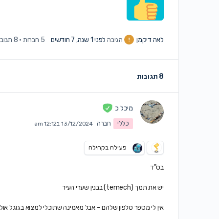
לאה דיקמן
הגיבה
לפני 1 שנה, 7 חודשים
5 חברות
·
8 תגובות
8 תגובות
מיכל כ
כללי
חברה
13/12/2024 ב12:12 am
פעילה בקהילה
בס"ד
יש את תמך (temech) בבנין שערי העיר
אין לי מספר טלפון שלהם – אבל מאמינה שתוכלי למצוא בגוגל אולי