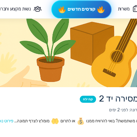
משרות
נשות מקצוע וחברו
קורסים חדשים
פיקוח תורני
צרי קשר
ירה יד 2
קהילה
 לפני 2 ימים
 משתמשת? בואי להרוויח ממנו
או לתרום
מומלץ לצרף תמונה...
פירוט נו