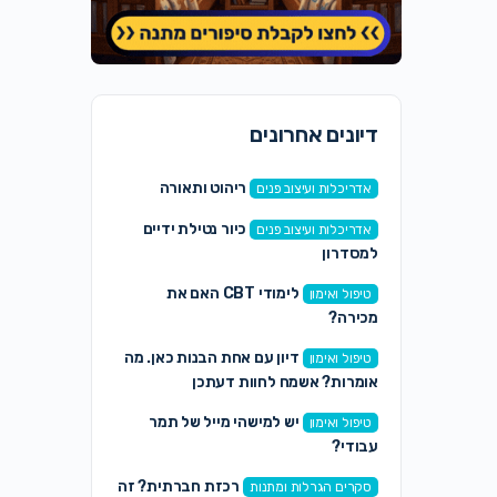
דיונים אחרונים
ריהוט ותאורה
אדריכלות ועיצוב פנים
כיור נטילת ידיים
אדריכלות ועיצוב פנים
למסדרון
לימודי CBT האם את
טיפול ואימון
מכירה?
דיון עם אחת הבנות כאן. מה
טיפול ואימון
אומרות? אשמח לחוות דעתכן
יש למישהי מייל של תמר
טיפול ואימון
עבודי?
רכזת חברתית? זה
סקרים הגרלות ומתנות