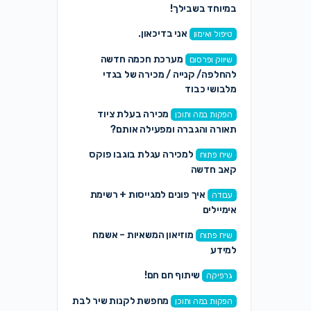
במיוחד בשבילך!
אני בדיכאון.
טיפול ואימון
מערכת חכמה חדשה
שיווק ופרסום
להחלפה/ קנייה / מכירה של בגדי
מלבושי כבוד
מכירה בעלת ציוד
הפקות במה ותוכן
תאורה והגברה ומפעילה אותם?
למכירה עגלת בוגבו פוקס
שיח פתוח
קאב חדשה
איך פונים למגייסות + רשימת
עבודה
אימיילים
מוזיאון המשאיות – אשמח
שיח פתוח
למידע
שיתוף חם חם!
גרפיקה
מחפשת לקנות שיר לבת
הפקות במה ותוכן