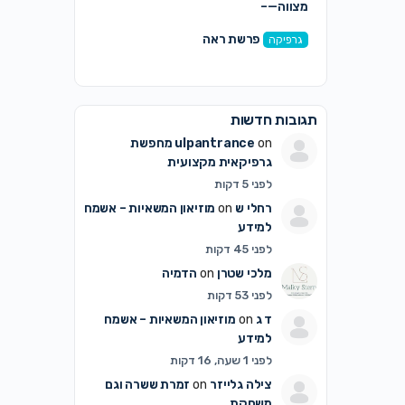
מצווה—–
פרשת ראה
גרפיקה
תגובות חדשות
on
ulpantrance
מחפשת
גרפיקאית מקצועית
לפני 5 דקות
רחלי ש
on
מוזיאון המשאיות – אשמח
למידע
לפני 45 דקות
מלכי שטרן
on
הדמיה
לפני 53 דקות
ד ג
on
מוזיאון המשאיות – אשמח
למידע
לפני 1 שעה, 16 דקות
צילה גלייזר
on
זמרת ששרה וגם
משחקת