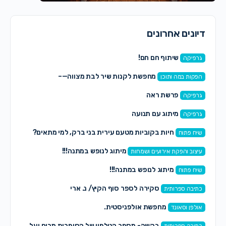
דיונים אחרונים
שיתוף חם חם!
גרפיקה
מחפשת לקנות שיר לבת מצווה—–
הפקות במה ותוכן
פרשת ראה
גרפיקה
מיתוג עם תנועה
גרפיקה
חיות בקוביות מטעם עירית בני ברק, למי מתאים?
שיח פתוח
מיתוג לנופש במתנה!!!
עיצוב והפקת אירועים ושמחות
מיתוג לנופש במתנה!!!
שיח פתוח
סקירה לספר סוף הקיץ/ נ. ארי
כתיבה ספרותית
מחפשת אולפניסטית.
אולפן וסאונד
בקשה- מספר הטלפון של הסופרות מרים יעל