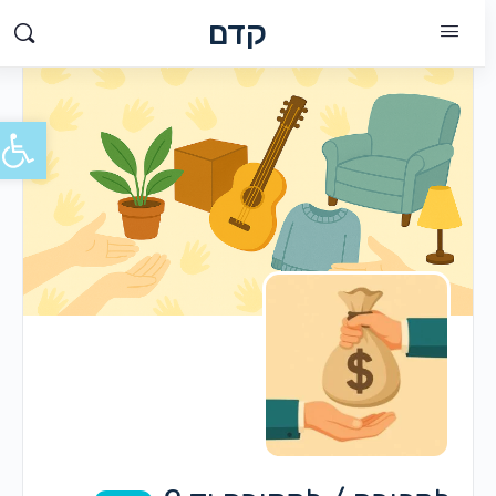
קדם
פתח סרג