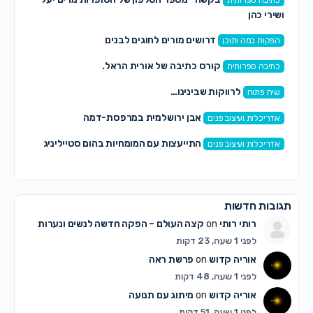
כתיבה ספרותית
ושירי כהן
דרושים מורים לחוגים לבנים
הפקות במה ותוכן
קורס כתיבה של אורית הראל.
כתיבה ספרותית
לרווקות שבינינו…
שיח פתוח
אבן ירושלמית במרפסת-דמה
אדריכלות ועיצוב פנים
התייעצות עם המומחיות בהום סטייליניג
אדריכלות ועיצוב פנים
תגובות חדשות
רותי רותי
on
קצה העולם – הפקה חדשה לנשים ונערות
לפני 1 שעה, 23 דקות
אוריה קדוש
on
פרשת ראה
לפני 1 שעה, 48 דקות
אוריה קדוש
on
מיתוג עם תנועה
לפני 1 שעה, 51 דקות