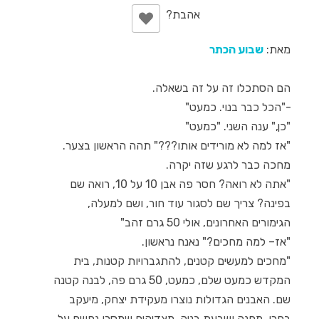
מאת:
שבוע הכתר
הם הסתכלו זה על זה בשאלה.
-"הכל כבר בנוי. כמעט"
"כן," ענה השני. "כמעט"
"אז למה לא מורידים אותו???" תהה הראשון בצער.
מחכה כבר לרגע שזה יקרה.
"אתה לא רואה? חסר פה אבן 10 על 10, רואה שם
בפינה? צריך שם לסגור עוד חור, ושם למעלה,
הגימורים האחרונים, אולי 50 גרם זהב"
"אז– למה מחכים?" נאנח נראשון.
"מחכים למעשים קטנים, להתגברויות קטנות, בית
המקדש כמעט שלם, כמעט, 50 גרם פה, לבנה קטנה
שם. האבנים הגדולות נוצרו מעקידת יצחק, מיעקב
בחרן, מחנה ושבעת בניה, מצדיקים שמסרו נפשם על