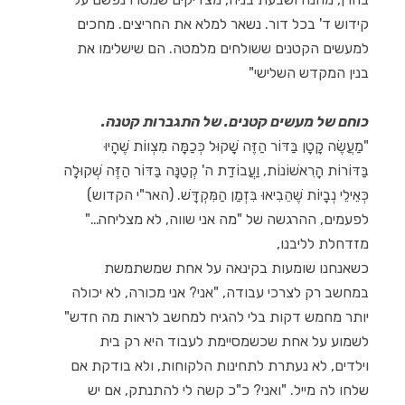
קידוש ד' בכל דור. נשאר למלא את החריצים. מחכים
למעשים הקטנים ששולחים מלמטה. הם שישלימו את
בנין המקדש השלישי"
כוחם של מעשים קטנים. של התגברות קטנה.
"
מַעֲשֶׂה קָטָן
בַּדּוֹר הַזֶּה שָׁקוּל כְּכַמָּה מִצְווֹת שֶׁהָיוּ
בַּדּוֹרוֹת הָרִאשׁוֹנוֹת, וַעֲבוֹדַת ה' קְטַנָּה בַּדּוֹר הַזֶּה שְׁקוּלָה
כְּאֵילֵי נְבָיוֹת שֶׁהֵבִיאוּ בִּזְמַן הַמִּקְדָּשׁ. (האר"י הקדוש)
לפעמים, ההרגשה של "מה אני שווה, לא מצליחה…"
מזדחלת לליבנו,
כשאנחנו שומעות בקינאה על אחת שמשתמשת
במחשב רק לצרכי עבודה, "אני? אני מכורה, לא יכולה
יותר מחמש דקות בלי להגיח למחשב לראות מה חדש"
לשמוע על אחת שכשמסיימת לעבוד היא רק בית
וילדים, לא נעתרת לתחינות הלקוחות, ולא בודקת אם
שלחו לה מייל. "ואני? כ"כ קשה לי להתנתק, אם יש