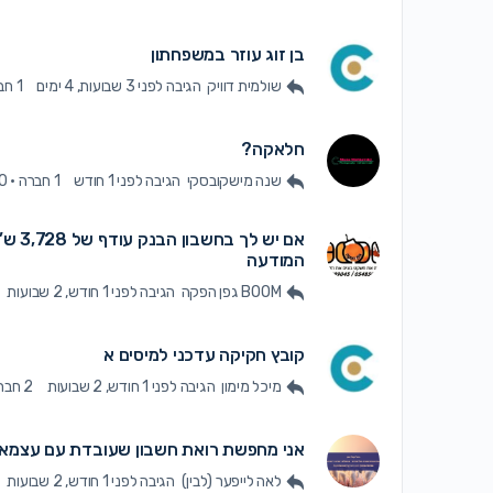
בן זוג עוזר במשפחתון
שולמית דוויק
הגיבה
לפני 3 שבועות, 4 ימים
1 חברה
חלאקה?
שנה מישקובסקי
הגיבה
לפני 1 חודש
1 חברה
·
0תגובו
אם יש
המודעה
BOOM גפן הפקה
הגיבה
לפני 1 חודש, 2 שבועות
קובץ חקיקה עדכני למיסים א
מיכל מימון
הגיבה
לפני 1 חודש, 2 שבועות
2 חברות
אני מחפשת רואת חשבון שעובדת עם עצמאי
לאה לייפער (לבין)
הגיבה
לפני 1 חודש, 2 שבועות