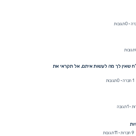
·
0תגובות
ת
 לך בחשבון הבנק עודף של 3,728 ש”ח שאין לך מה לעשות איתם, אל תקראי את
1 חברה
·
0תגובות
·
1תגובה
ות
9 חברות
·
11תגובות