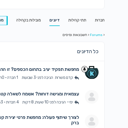
חברות
תתי קהילות
דיונים
מובילות בקהילה
מש
‹
Forums
‹
חשבונאות ומיסים
כל הדיונים
מחפשת תפקיד יציב בתחום הכספים? זו ההז
קדם משרות
הגיבה
לפני 3 שבועות
1 חברה
·
0תגובות
עצמאית ומגישה דוחות? אשמח לשאלה קטנ
ימי י
הגיבה
לפני 10 שעות, 8 דקות
4 חברות
·
3תגובות
לצורך שיתוף פעולה: מחפשת פרטי יצירת קש
ברק