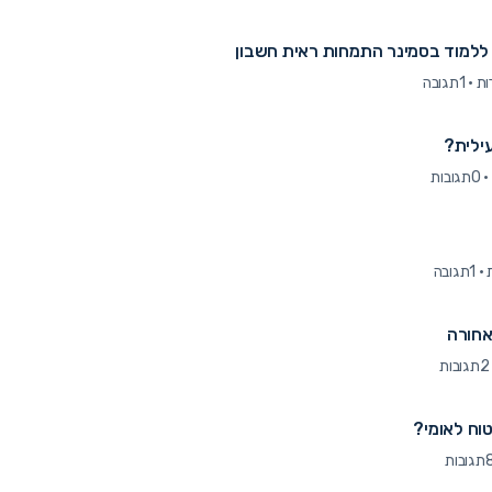
למוד בסמינר התמחות ראית חשבון
·
1תגובה
עילית?
·
0תגובות
·
1תגובה
2תגובות
וח לאומי?
גובות