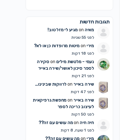
תגובות חדשות
מאיה
on
מגיע לי מזל טוב!
לפני 55 שניות
מירי
on
מיטות מרופדות כן או לא?
לפני 18 דקות
נעמי – מלטשת מילים
on
סקירה
לספר סיכון לאושר/שירה באייר
לפני 21 דקות
שירה באייר
on
לרווקות שבינינו…
לפני 47 דקות
שירה באייר
on
מחפשת גרפיקאית
לעיצוב כריכה לספר
לפני 50 דקות
חיה חיה
on
מה עושים עם זה??
לפני 1 שעה, 8 דקות
מירי
on
מה עושים עם זה??