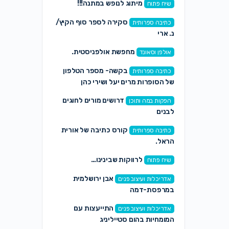
מיתוג לנופש במתנה!!!
שיח פתוח
סקירה לספר סוף הקיץ/
כתיבה ספרותית
נ. ארי
מחפשת אולפניסטית.
אולפן וסאונד
בקשה- מספר הטלפון
כתיבה ספרותית
של הסופרות מרים יעל ושירי כהן
דרושים מורים לחוגים
הפקות במה ותוכן
לבנים
קורס כתיבה של אורית
כתיבה ספרותית
הראל.
לרווקות שבינינו…
שיח פתוח
אבן ירושלמית
אדריכלות ועיצוב פנים
במרפסת-דמה
התייעצות עם
אדריכלות ועיצוב פנים
המומחיות בהום סטייליניג