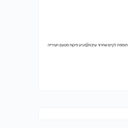
א בתאום יגרור אחריו אי שחרור טופס 4 או אם זה תוספת לקיים שחרור ערבות(מגיע פיקוח מטעם העירייה