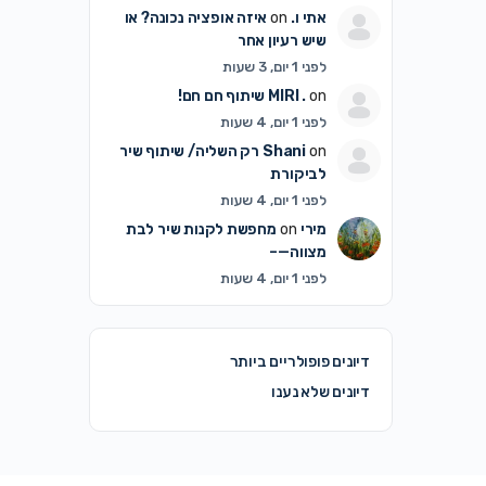
אתי ו.
on
איזה אופציה נכונה? או
שיש רעיון אחר
לפני 1 יום, 3 שעות
on
MIRI .
שיתוף חם חם!
לפני 1 יום, 4 שעות
on
Shani
רק השליה/ שיתוף שיר
לביקורת
לפני 1 יום, 4 שעות
מירי
on
מחפשת לקנות שיר לבת
מצווה—–
לפני 1 יום, 4 שעות
דיונים פופולריים ביותר
דיונים שלא נענו