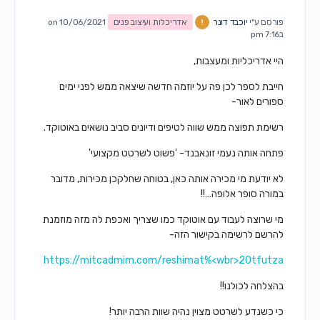
פורסם ע"י
יוכבד דונר
אדריכלות ועיצוב פנים
on 10/06/2021
ב7:16 pm
היי אדריכליות ומעצבות,
חייבת לספר לכן פה על יוזמה חדשה שיצאה ממש לפני ימים
ספורים לאור-
רשימת תפוצה ממש שווה לטיפים ודיונים סביב נושאים באוטוקד.
פתחה אותה נעמי זונאבנד- 'פשוט לשרטט מקצועי'
לא יודעת מי מכירה אותה כאן, בטוחה שחלקכן מכירות, מדובר
במורה סופר אלופה…!!
מי שרוצה לעבוד עם אוטוקד כמו שצריך ואכפת לה מזה מוזמנת
להרשם לרשימה בקישור הזה-
https://mitcadmim.com/reshimat%<wbr>20tfutza
בהצלחה לכולנו!!
כי כשנדע לשרטט מצוין נהיה שוות הרבה יותר!