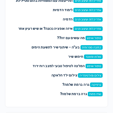
התייעצות עם המומחיות בהום סטייליניג
אדריכלות ועיצוב פנים
לימוד הדמיות
אדריכלות ועיצוב פנים
הדמיה
אדריכלות ועיצוב פנים
איזה אופציה נכונה? או שיש רעיון אחר
אדריכלות ועיצוב פנים
מה עושים עם זה??
טיפול ואימון
בע"ה – שיתוף שיר לתשעת הימים
כתיבה ספרותית
חיפוש שיר
אולפן וסאונד
המלצה לטיפול טבעי למצב רוח ירוד
טיפול ואימון
צילום ילד חלאקה
צילום ומולטימדיה
גרה ברמת שלמה?
גרפיקה
גרה ברמת שלמה?
שיח פתוח