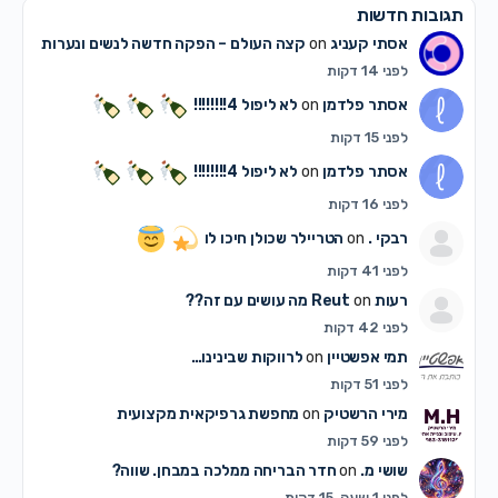
תגובות חדשות
אסתי קעניג
on
קצה העולם – הפקה חדשה לנשים ונערות
לפני 14 דקות
אסתר פלדמן
on
לא ליפול 4!!!!!!!!
לפני 15 דקות
אסתר פלדמן
on
לא ליפול 4!!!!!!!!
לפני 16 דקות
רבקי .
on
הטריילר שכולן חיכו לו
לפני 41 דקות
רעות Reut
on
מה עושים עם זה??
לפני 42 דקות
תמי אפשטיין
on
לרווקות שבינינו…
לפני 51 דקות
מירי הרשטיק
on
מחפשת גרפיקאית מקצועית
לפני 59 דקות
שושי מ.
on
חדר הבריחה ממלכה במבחן. שווה?
לפני 1 שעה, 15 דקות