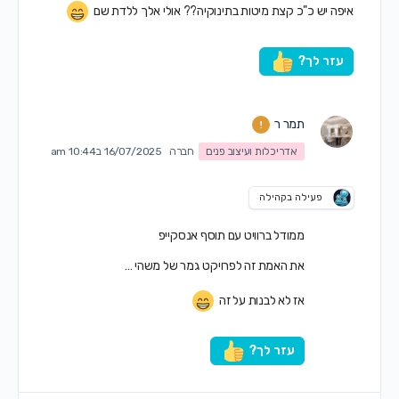
איפה יש כ"כ קצת מיטות בתינוקיה?? אולי אלך ללדת שם
עזר לך?
תמר ר
אדריכלות ועיצוב פנים
חברה
16/07/2025 ב10:44 am
פעילה בקהילה
ממודל ברוויט
עם תוסף אנסקייפ
את האמת זה לפרויקט גמר של משהי …
אז לא לבנות על זה
עזר לך?