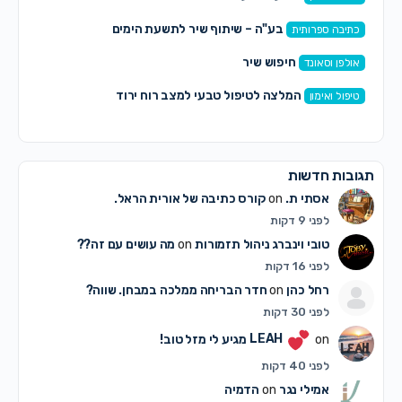
בע"ה – שיתוף שיר לתשעת הימים
כתיבה ספרותית
חיפוש שיר
אולפן וסאונד
המלצה לטיפול טבעי למצב רוח ירוד
טיפול ואימון
תגובות חדשות
אסתי ת.
on
קורס כתיבה של אורית הראל.
לפני 9 דקות
טובי וינברג ניהול תזמורות
on
מה עושים עם זה??
לפני 16 דקות
רחל כהן
on
חדר הבריחה ממלכה במבחן. שווה?
לפני 30 דקות
on
LEAH
מגיע לי מזל טוב!
לפני 40 דקות
אמילי נגר
on
הדמיה