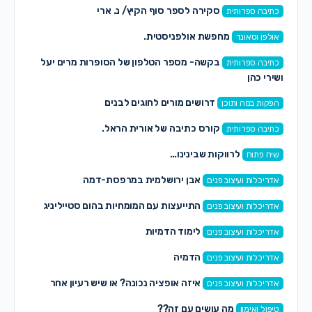
סקירה לספר סוף הקיץ/ נ. ארי
כתיבה ספרותית
מחפשת אולפניסטית.
אולפן וסאונד
בקשה- מספר הטלפון של הסופרות מרים יעל
כתיבה ספרותית
ושירי כהן
דרושים מורים לחוגים לבנים
הפקות במה ותוכן
קורס כתיבה של אורית הראל.
כתיבה ספרותית
לרווקות שבינינו…
שיח פתוח
אבן ירושלמית במרפסת-דמה
אדריכלות ועיצוב פנים
התייעצות עם המומחיות בהום סטייליניג
אדריכלות ועיצוב פנים
לימוד הדמיות
אדריכלות ועיצוב פנים
הדמיה
אדריכלות ועיצוב פנים
איזה אופציה נכונה? או שיש רעיון אחר
אדריכלות ועיצוב פנים
מה עושים עם זה??
טיפול ואימון