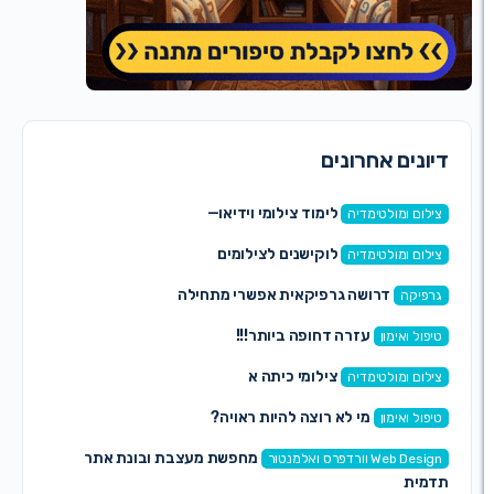
נים אחרונים
לימוד צילומי וידיאו—
ום ומולטימדיה
לוקישנים לצילומים
ום ומולטימדיה
דרושה גרפיקאית אפשרי מתחילה
יקה
עזרה דחופה ביותר!!!
ול ואימון
צילומי כיתה א
ום ומולטימדיה
מי לא רוצה להיות ראויה?
ול ואימון
מחפשת מעצבת ובונת אתר
Web  וורדפרס ואלמנטור
ית