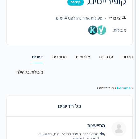
פירייטינג
קהילה
יבורי
פעילות אחרונה: לפני 4 ימים
לות:
עדכונים
אלבומים
מסמכים
דיונים
מובילות בקהילה
F
‹
קופירייטינג
כל הדיונים
התייעצות
שרה לרנר
הגיבה
לפני 6 ימים, 22 שעות
2 חברות
·
1תגובה