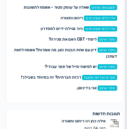
שאלה על עוסק פטור – אשמח לתשובות
ונאות ומיסים
ריהוט ותאורה
יכלות ועיצוב פנים
כיור נטילת ידיים למסדרון
יכלות ועיצוב פנים
לימודי CBT האם את מכירה?
ול ואימון
דיון עם אחת הבנות כאן. מה אומרות? אשמח לחוות
ול ואימון
כן
יש למישהי מייל של תמר עבודי?
ול ואימון
רכזת חברתית? זה במיוחד בשבילך!
ים הגרלות ומתנות
אני בדיכאון.
ול ואימון
ות חדשות
אילה כהן
on
ריהוט ותאורה
לפני 34 דקות