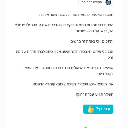
פעילה בקהילה
חושבת שאפשר לתמצת את זה לסגנון שאת אוהבת:
הפקת סט תמונות חלומיות לקירות שמדברים אווירה. חדר ילדים מלא
הווי, כי אין על המשפחתיות!
ותתכונני, כי באמת זה מרשים
אבל בלי פירוט יהיו בטוח הרבה שיפנו אליך סתם לברר מה זה ועל מה
זה<
או שאכן תקדימי את השאלות כבר בפרסום, ותמקדי את המוצר
לקהל היעד-
אולי תוסיפי אייקון שיבהיר: חבילת צילום> עיבוד> הדפסה.
העיקר תגיעי עם זה רחוק!
עזר לך?