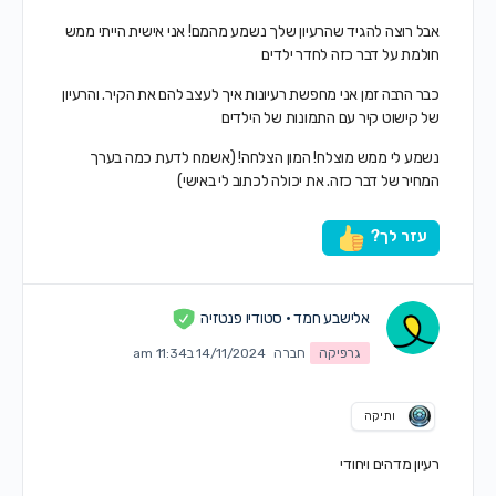
אבל רוצה להגיד שהרעיון שלך נשמע מהמם! אני אישית הייתי ממש
חולמת על דבר כזה לחדר ילדים
כבר הרבה זמן אני מחפשת רעיונות איך לעצב להם את הקיר. והרעיון
של קישוט קיר עם התמונות של הילדים
נשמע לי ממש מוצלח! המון הצלחה! (אשמח לדעת כמה בערך
המחיר של דבר כזה. את יכולה לכתוב לי באישי)
עזר לך?
אלישבע חמד • סטודיו פנטזיה
גרפיקה
חברה
14/11/2024 ב11:34 am
ותיקה
רעיון מדהים ויחודי