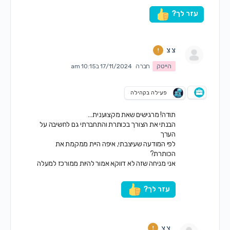
עזר לך?
צ צ
הייטק
חברה
17/11/2024 ב10:15 am
פעילה בקהילה
תודה! מרגישים שאת מקצוענית…
הבנתי את הצורך בכותרת והתחברתי גם לחשיבה על
הערך
לפי המודעה שעיצבתי, איפה היית ממקמת את
הכותרת?
אני מניחה שזה לא דווקא אמור להיות ממורכז למעלה
עזר לך?
צ צ