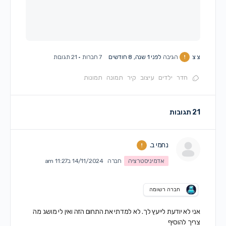
צ צ
הגיבה
לפני 1 שנה, 8 חודשים
7 חברות
·
21 תגובות
חדר
ילדים
עיצוב
קיר
תמונה
תמונות
21 תגובות
נחמי ב.
אדמיניסטרציה
חברה
14/11/2024 ב11:27 am
חברה רשומה
אני לא יודעת לייעץ לך. לא למדתי את התחום הזה ואין לי מושג מה
צריך להוסיף