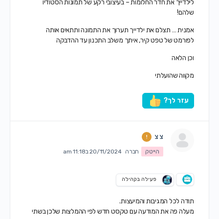
לילדייך את חדר החלומות – בעיצובי רקע של תמונות הסטודיו
שלהם!
אמנית … תצלם את ילדייך תערוך את התמונה ותתאים אותה
לפורמט של טפט קיר, איתך משלב התכנון עד ההדבקה
וכן הלאה
מקווה שהועלתי
עזר לך?
צ צ
הייטק
חברה
20/11/2024 ב11:18 am
פעילה בקהילה
תודה לכל המגיבות והמיעצות.
מעלה פה את המודעה עם טקסט חדש לפי ההמלצות שלכן בשתי