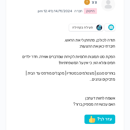
צ צ
הייטק
חברה
14/11/2024 ב12:41 pm
פעילה בקהילה
תודה לכולכן, פתחתן לי את הראש.
חיברתי כאן את ההצעות:
הפקת סט תמונות חלומיות לקירות שמדברים אווירה. חדר ילדים
חמים ומלא הווי, כי אין על המשפחתיות!
בוחרים סגנון | מצטלמים בסטודיו | מקבלים מודפס עד הבית |
מדביקים ונהנים…
אשמח לחוות דעתכן
האם עכשיו זה מספיק ברור?
עזר לך?