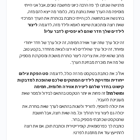
מרגישה שנתנו לך פה הרבה כיווני מחשבה טובים, אבל אני הייתי
מוסיפה מה הערך שאת נותנת בזה, כלומר מה ייצא להם מזה,
בהרגשה או בתחושה. לכן הייתי כותבת בכותרת את הערך המרכזי
שאת רוצה ומתכוונת שייצא לאמא ולילד מזה, לדוגמה:
ליצור
לילדים שלך חדר שהם לא יפסיקו לדבר עליו!
זה יכול ערך שזה יוצר אווירה חמימה, זה יכול ערך של חדר ייחודי
ומיוחד, זה יכול ערך שהילדים לא ירצו לצאת מהחדר, בקטע טוב,
מרוב שהוא יפה. את צריכה ליצור כותרת מושכת ומסקרנת מספיק
של מה את מוכרת מבחינת הערך.
אח"כ את כותבת בטקסט מה זה כולל, לדוגמה:
סט הפקת צילום
ייחודית ומדויקת לילדים המתוקים שלכם שהופכת למדבקות
קישוט בחדר שלהם ליצירת אווירה חלומית, חמימה
ומושלמת!
זה פחות או יותר הטקסט בהתאם לבידול ולמסר שאת
מעוניינת להעביר.
את יכולה להוסיף, להוריד ולשנות בהתאם לערך שאת בוחרת. את
יכולה גם ליצור ציר תהליך וכו'. מה שאת רוצה, אבל חושבת
שהטקסט שכתבתי מספיק ברור.
כותבת לך כפרסומאית, קופירייטירית וכותבת תוכן. אם את רוצה
להתייעץ עוד את מוזמנת לפרטי.