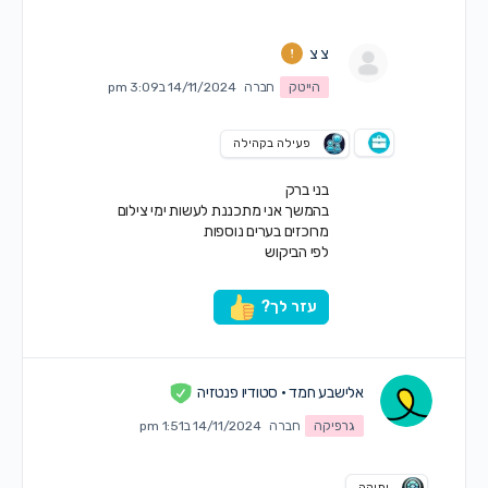
צ צ
הייטק
חברה
14/11/2024 ב3:09 pm
פעילה בקהילה
בני ברק
בהמשך אני מתכננת לעשות ימי צילום
מרוכזים בערים נוספות
לפי הביקוש
עזר לך?
אלישבע חמד • סטודיו פנטזיה
גרפיקה
חברה
14/11/2024 ב1:51 pm
ותיקה