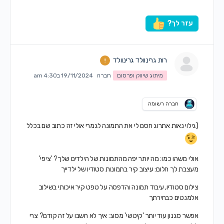
עזר לך?
רות גרינוולד גרינוולד
מיתוג שיווק ופרסום
חברה
19/11/2024 ב4:30 am
חברה רשומה
(גילוי נאות אתרוג חסם לי את התמונה לגמרי אולי זה כתוב שם בכלל
אולי משהו כמו: מה יותר יפה מהתמונות של הילדים שלך? 'ציפי'
מעצבת לך חלום: עיצוב קיר בתמונות סטודיו של ילדייך
צילום סטודיו, עיבוד תמונה והדפסה על טפט קיר איכותי בשילוב
אלמנטים כבחירתך
אפשר סגנון עוד יותר 'קיטשי' מסוג: איך לא חשבו על זה קודם? צרי