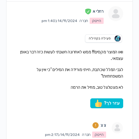
רחלי א
הייטק
חברה
14/11/2024 ב1:40 pm
פעילה בקהילה
וואו המוצר מקסים!!! ממש לאחרונה חשבתי לעשות כזה דבר באופן
עצמאי..
לגבי המלל שכתבת, הייתי מורידה את המילים "כי אין על
המשפחתיות!"
לא מצטלצל טוב, מוזיל את הרמה
עזר לך?
צ צ
הייטק
חברה
14/11/2024 ב2:17 pm