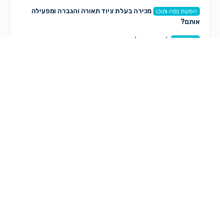
מכירה בעלת ציוד תאורה והגברה ומפעילה
הפקות במה ותוכן
אותם?
למכירה עגלת בוגבו פוקס קאב חדשה
שיח פתוח
איך פונים למגייסות + רשימת אימיילים
עבודה
תגובות חדשות
on
Malka K
המלצות למחשב לאדריכלות
לפני 15 דקות
חני סגל
on
שאלה על עוסק פטור – אשמח לתשובות
לפני 2 שעות, 15 דקות
on
Lizi
לימוד צילום
לפני 2 שעות, 25 דקות
on
Lizi
לימוד צילום
לפני 2 שעות, 32 דקות
on
Lizi
קורס צילום מקצועי, מכירה?