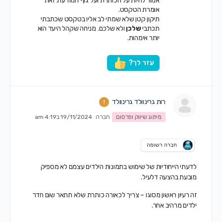
אמור להיות על הכותרת ועל גוף המודעה. זאת
אומרת הטקסט.
תיקון קטן שלא שמתי לב אליו בטקסט שכתבתי
תכתבי
שלכן
ולא שלכם. מניחה שקהל היעד הוא
יותר אימהות.
עזר לך?
רות גרינוולד גרינוולד
מיתוג שיווק ופרסום
חברה
19/11/2024 ב4:19 am
חברה רשומה
לדעתי הייחודיות של שימוש בתמונות הילדים עצמם לא מספיק
מובעת בהצעה דלעיל.
זה רעיון ראשון מסוגו – צריך לכאורה כותרת שלא תתאר שום חדר
ילדים מרהיב אחר.