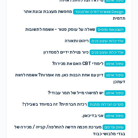
מי לא רוצה להיות ראויה?
טיפול ואימון
מחפשת מעצבת ובונת אתר
Web Design וורדפרס ואלמנטור
תדמית
שאלה על עוסק פטור – אשמח לתשובות
חשבונאות ומיסים
ריהוט ותאורה
אדריכלות ועיצוב פנים
כיור נטילת ידיים למסדרון
אדריכלות ועיצוב פנים
לימודי CBT האם את מכירה?
טיפול ואימון
דיון עם אחת הבנות כאן. מה אומרות? אשמח לחוות
טיפול ואימון
דעתכן
יש למישהי מייל של תמר עבודי?
טיפול ואימון
רכזת חברתית? זה במיוחד בשבילך!
סקרים הגרלות ומתנות
אני בדיכאון.
טיפול ואימון
מערכת חכמה חדשה להחלפה/ קנייה / מכירה של
שיווק ופרסום
בגדי מלבושי כבוד