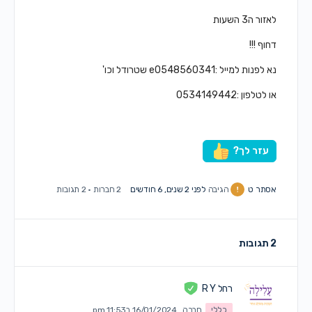
לאזור ה3 השעות
דחוף !!!
נא לפנות למייל :e0548560341 שטרודל וכו'
או לטלפון :0534149442
עזר לך?
אסתר ט
הגיבה
לפני 2 שנים, 6 חודשים
2 חברות
·
2 תגובות
2 תגובות
רחל R Y
כללי
חברה
16/01/2024 ב11:53 pm