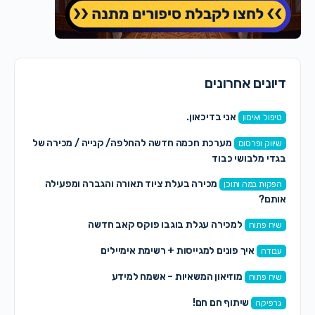
דיונים אחרונים
אני בדיכאון.
טיפול ואימון
מערכת חכמה חדשה להחלפה/ קנייה / מכירה של
שיווק ופרסום
בגדי מלבושי כבוד
מכירה בעלת ציוד תאורה והגברה ומפעילה
הפקות במה ותוכן
אותם?
למכירה עגלת בוגבו פוקס קאב חדשה
שיח פתוח
איך פונים למגייסות + רשימת אימיילים
עבודה
מוזיאון המשאיות – אשמח למידע
שיח פתוח
שיתוף חם חם!
גרפיקה