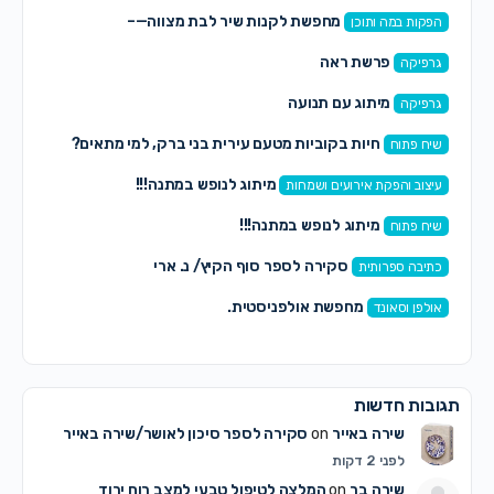
מחפשת לקנות שיר לבת מצווה—–
הפקות במה ותוכן
פרשת ראה
גרפיקה
מיתוג עם תנועה
גרפיקה
חיות בקוביות מטעם עירית בני ברק, למי מתאים?
שיח פתוח
מיתוג לנופש במתנה!!!
עיצוב והפקת אירועים ושמחות
מיתוג לנופש במתנה!!!
שיח פתוח
סקירה לספר סוף הקיץ/ נ. ארי
כתיבה ספרותית
מחפשת אולפניסטית.
אולפן וסאונד
תגובות חדשות
שירה באייר
on
סקירה לספר סיכון לאושר/שירה באייר
לפני 2 דקות
שירה בר
on
המלצה לטיפול טבעי למצב רוח ירוד