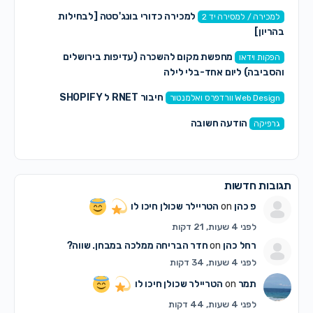
למכירה כדורי בונג'סטה [לבחילות
למכירה / למסירה יד 2
בהריון]
מחפשת מקום להשכרה (עדיפות בירושלים
הפקות וידאו
והסביבה) ליום אחד-בלי לילה
חיבור RNET ל SHOPIFY
Web Design וורדפרס ואלמנטור
הודעה חשובה
גרפיקה
תגובות חדשות
פ כהן
on
הטריילר שכולן חיכו לו
לפני 4 שעות, 21 דקות
רחל כהן
on
חדר הבריחה ממלכה במבחן. שווה?
לפני 4 שעות, 34 דקות
תמר
on
הטריילר שכולן חיכו לו
לפני 4 שעות, 44 דקות