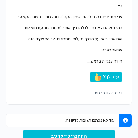
היי
אני מתעניינת לגבי לימוד אימון מקהלות והצגות – משהו מקצועי.
ההיתי שמחה אם תוכלו להדריך אותי למקום טווב עם תוצאות….
ואם אפשר אז על הדרך מעלות וחסרונות של התפקיד הזה….
אפשר בפרטי
תודה ענקית מראש….
עזר לך?
1 חברה
·
0 תגובות
עוד לא נכתבו תגובות לדיון זה.
התחברי כדי להגיב