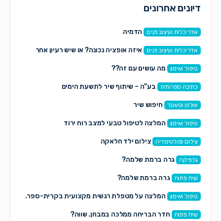
דיונים אחרונים
הדמיה
אדריכלות ועיצוב פנים
איזה אופציה נכונה? או שיש רעיון אחר
אדריכלות ועיצוב פנים
מה עושים עם זה??
טיפול ואימון
בע"ה – שיתוף שיר לתשעת הימים
כתיבה ספרותית
חיפוש שיר
אולפן וסאונד
המלצה לטיפול טבעי למצב רוח ירוד
טיפול ואימון
צילום ילד חלאקה
צילום ומולטימדיה
גרה ברמת שלמה?
גרפיקה
גרה ברמת שלמה?
שיח פתוח
המלצה על מטפלת רגשית מקצועית בקרית-ספר.
טיפול ואימון
חדר הבריחה ממלכה במבחן. שווה?
שיח פתוח