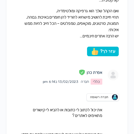
קולקטיבית…
ואם הקהל שלך הוא גרפיקה ומולטימדיה,
תהיי חייבת להושיב מישהיא להוריד להן חומרים באיכות גבוהה,
תמונות, סרטונים, מוקאפים, טמפלטים – הכל חייב להיות ממש
איכותי.
יש הרבה אתרים חינמיים…
עזר לך?
אפרת כהן
כללי
חברה
13/02/2023 ב6:14 pm
חברה רשומה
את יכול לכתוב לי כתובות או להביא לי קישורים
מתאימים לאתרים ?