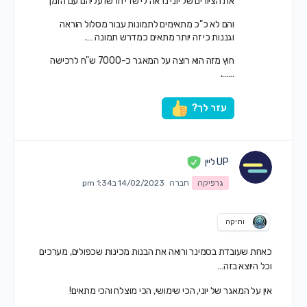
את הציורים של יוני נראה לי שדי חרשו עליהם עם הזמן
והם לא כ"כ מתאימים לתמונות עבור מסלול הוראה
וגננות כי זה יותר מתאים כמדרש תמונה ….
חוץ מזה הוא רוצה על המאגר כ-7000 ש"ח לרכישה
…….
עזר לך?
UP ליין
גרפיקה
חברה
14/02/2023 ב1:34 pm
ותיקה
כאחת שעובדת בסמינר ורואה את הבנות מכינות שכפולים, מערכים
וכל היוצא בזה…
אין על המאגר של יוני, הכי שימושי, הכי מוצלח והכי מתאים!