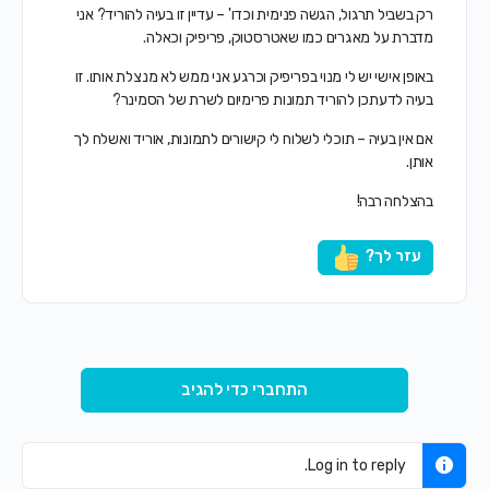
רק בשביל תרגול, הגשה פנימית וכדו' – עדיין זו בעיה להוריד? אני
מדברת על מאגרים כמו שאטרסטוק, פריפיק וכאלה.
באופן אישי יש לי מנוי בפריפיק וכרגע אני ממש לא מנצלת אותו. זו
בעיה לדעתכן להוריד תמונות פרימיום לשרת של הסמינר?
אם אין בעיה – תוכלי לשלוח לי קישורים לתמונות, אוריד ואשלח לך
אותן.
בהצלחה רבה!
עזר לך?
התחברי כדי להגיב
Log in to reply.