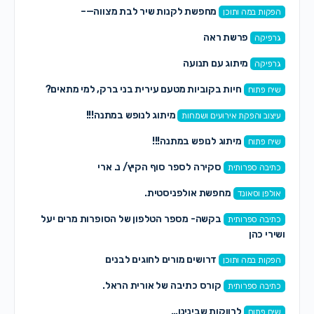
מחפשת לקנות שיר לבת מצווה—–
הפקות במה ותוכן
פרשת ראה
גרפיקה
מיתוג עם תנועה
גרפיקה
חיות בקוביות מטעם עירית בני ברק, למי מתאים?
שיח פתוח
מיתוג לנופש במתנה!!!
עיצוב והפקת אירועים ושמחות
מיתוג לנופש במתנה!!!
שיח פתוח
סקירה לספר סוף הקיץ/ נ. ארי
כתיבה ספרותית
מחפשת אולפניסטית.
אולפן וסאונד
בקשה- מספר הטלפון של הסופרות מרים יעל
כתיבה ספרותית
ושירי כהן
דרושים מורים לחוגים לבנים
הפקות במה ותוכן
קורס כתיבה של אורית הראל.
כתיבה ספרותית
לרווקות שבינינו…
שיח פתוח