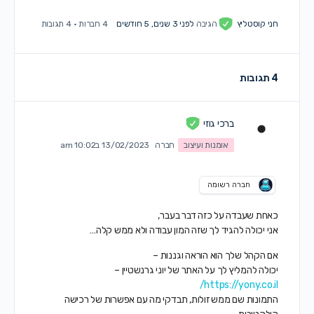
חני קוסטליץ
הגיבה
לפני 3 שנים, 5 חודשים
4 חברות
·
4 תגובות
4 תגובות
ברכי גוזי
אומנות ועיצוב
חברה
13/02/2023 ב10:02 am
חברה רשומה
כאחת שעבדה על כזה דבר בעבר,
אני יכולה להגיד לך שזה המון עבודה ולא ממש קלה…
אם הקהל שלך הוא הוראה וגננות –
יכולה להמליץ לך על האתר של יוני גרנשטיין –
https://yony.co.il/
התמונות שם ממש זולות, תבדקי מה עם אפשרות של רכישה