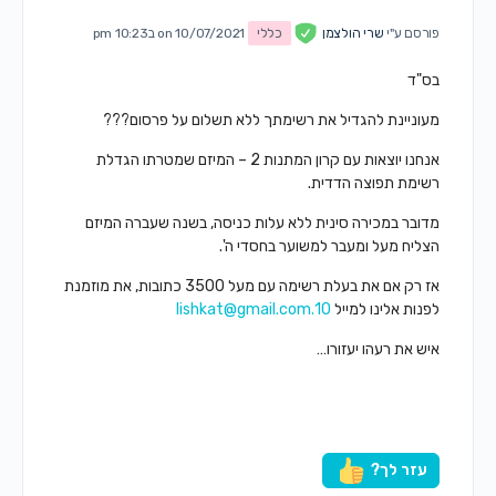
פורסם ע"י
שרי הולצמן
כללי
on 10/07/2021 ב10:23 pm
בס"ד
מעוניינת להגדיל את רשימתך ללא תשלום על פרסום???
אנחנו יוצאות עם קרון המתנות 2 – המיזם שמטרתו הגדלת
רשימת תפוצה הדדית.
מדובר במכירה סינית ללא עלות כניסה, בשנה שעברה המיזם
הצליח מעל ומעבר למשוער בחסדי ה'.
אז רק אם את בעלת רשימה עם מעל 3500 כתובות, את מוזמנת
לפנות אלינו למייל
10.lishkat@gmail.com
איש את רעהו יעזורו…
עזר לך?