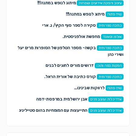
מיתוג לנופש במתנה!!!
עיצוב והפקת אירועים ושמחות
מיתוג לנופש במתנה!!!
שיח פתוח
סקירה לספר סוף הקיץ/ נ. ארי
כתיבה ספרותית
מחפשת אולפניסטית.
אולפן וסאונד
בקשה- מספר הטלפון של הסופרות מרים יעל
כתיבה ספרותית
ושירי כהן
דרושים מורים לחוגים לבנים
הפקות במה ותוכן
קורס כתיבה של אורית הראל.
כתיבה ספרותית
לרווקות שבינינו…
שיח פתוח
אבן ירושלמית במרפסת-דמה
אדריכלות ועיצוב פנים
התייעצות עם המומחיות בהום סטייליניג
אדריכלות ועיצוב פנים