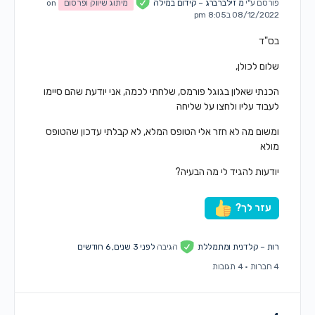
פורסם ע"י
מ זילברברג – קידום במילה
מיתוג שיווק ופרסום
on
08/12/2022 ב8:05 pm
בס"ד
שלום לכולן,
הכנתי שאלון בגוגל פורמס, שלחתי לכמה, אני יודעת שהם סיימו
לעבוד עליו ולחצו על שליחה
ומשום מה לא חזר אלי הטופס המלא, לא קבלתי עדכון שהטופס
מולא
יודעות להגיד לי מה הבעיה?
עזר לך?
רות – קלדנית ומתמללת
הגיבה
לפני 3 שנים, 6 חודשים
4 חברות
·
4 תגובות