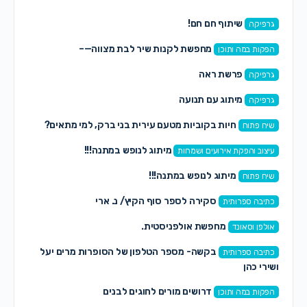
שיתוף חם חם!
גרפיקה
מחפשת לקנות שיר לבת מצווה—–
הפקות במה ותוכן
פרשת ראה
גרפיקה
מיתוג עם תנועה
גרפיקה
חיות בקוביות מטעם עירית בני ברק, למי מתאים?
שיח פתוח
מיתוג לנופש במתנה!!!
עיצוב והפקת אירועים ושמחות
מיתוג לנופש במתנה!!!
שיח פתוח
סקירה לספר סוף הקיץ/ נ. ארי
כתיבה ספרותית
מחפשת אולפניסטית.
אולפן וסאונד
בקשה- מספר הטלפון של הסופרות מרים יעל
כתיבה ספרותית
ושירי כהן
דרושים מורים לחוגים לבנים
הפקות במה ותוכן