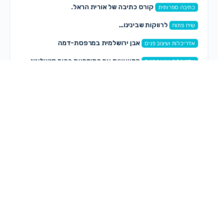
קורס כתיבה של אורית הראל.
כתיבה ספרותית
לרווקות שבינינו…
שיח פתוח
אבן ירושלמית במרפסת-דמה
אדריכלות ועיצוב פנים
התייעצות עם המומחיות בהום סטייליניג
אדריכלות ועיצוב פנים
תגובות חדשות
רותי רותי
on
קצה העולם – הפקה חדשה לנשים ונערות
לפני 1 שעה, 12 דקות
אוריה קדוש
on
פרשת ראה
לפני 1 שעה, 37 דקות
אוריה קדוש
on
מיתוג עם תנועה
לפני 1 שעה, 40 דקות
אוריה קדוש
on
שיתוף חם חם!
לפני 1 שעה, 42 דקות
ספיר כהן זדה
on
מחפשת לקנות שיר לבת מצווה—–