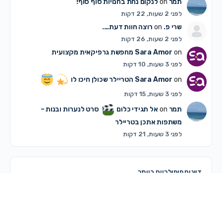
תמר
on
לנקום נחת בחנויות סוף סוף!
לפני 2 שעות, 22 דקות
שרי פ.
on
רוצה חוות דעת….
לפני 2 שעות, 26 דקות
on
Sara Amor
מחפשת גרפיקאית מקצועית
לפני 3 שעות, 10 דקות
on
Sara Amor
הטריילר שכולן חיכו לו
לפני 3 שעות, 15 דקות
תמר
on
אל תגידי כלום
סרט לנערות ובנות –
משתפות אתכן בטריילר
לפני 3 שעות, 21 דקות
דיונים פופולריים ביותר
דיונים שלא נענו