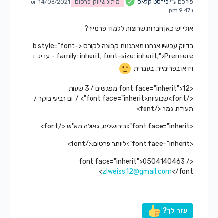
פורסם ע"י
פירסט קלאס
מיתוג שיווק ופרסום
on 14/06/2021
ב9:47 pm
אולי יש כאן חברות שרוצות ללמוד פרמייר?
בדיוק עכשיו אנחנו מארגנות קבוצה לקורס <b style="font-
family: inherit; font-size: inherit;">Premiere – עריכת
וידאו ב
פרימייר, בעברית
<font face="inherit">12 מפגשים / 3 שעות
</font>שבועיות<font face="inherit"> / יום רביעי בוקר /
תעודת גמר </font>
<font face="inherit">בירושלים, גאולה מא"ש </font>
<font face="inherit">ליותר פרטים:</font>
<font face="inherit">0504140463 /
zlweiss.12@gmail.com
</font>
עזר לך?