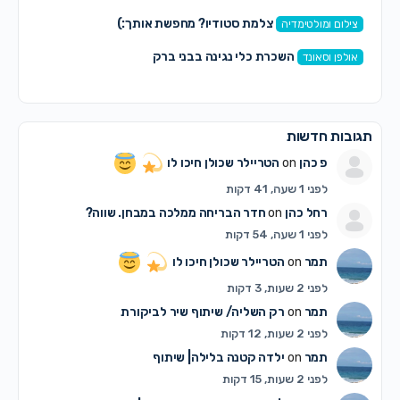
צלמת סטודיו? מחפשת אותך:)
צילום ומולטימדיה
השכרת כלי נגינה בבני ברק
אולפן וסאונד
תגובות חדשות
פ כהן
on
הטריילר שכולן חיכו לו
לפני 1 שעה, 41 דקות
רחל כהן
on
חדר הבריחה ממלכה במבחן. שווה?
לפני 1 שעה, 54 דקות
תמר
on
הטריילר שכולן חיכו לו
לפני 2 שעות, 3 דקות
תמר
on
רק השליה/ שיתוף שיר לביקורת
לפני 2 שעות, 12 דקות
תמר
on
ילדה קטנה בלילה| שיתוף
לפני 2 שעות, 15 דקות