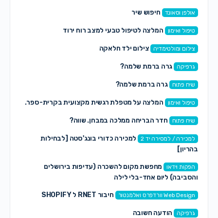
חיפוש שיר
אולפן וסאונד
המלצה לטיפול טבעי למצב רוח ירוד
טיפול ואימון
צילום ילד חלאקה
צילום ומולטימדיה
גרה ברמת שלמה?
גרפיקה
גרה ברמת שלמה?
שיח פתוח
המלצה על מטפלת רגשית מקצועית בקרית-ספר.
טיפול ואימון
חדר הבריחה ממלכה במבחן. שווה?
שיח פתוח
למכירה כדורי בונג'סטה [לבחילות
למכירה / למסירה יד 2
בהריון]
מחפשת מקום להשכרה (עדיפות בירושלים
הפקות וידאו
והסביבה) ליום אחד-בלי לילה
חיבור RNET ל SHOPIFY
Web Design וורדפרס ואלמנטור
הודעה חשובה
גרפיקה