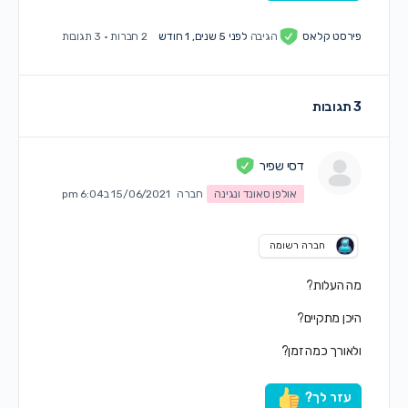
פירסט קלאס
הגיבה
לפני 5 שנים, 1 חודש
2 חברות
·
3 תגובות
3 תגובות
דסי שפיר
אולפן סאונד ונגינה
חברה
15/06/2021 ב6:04 pm
חברה רשומה
מה העלות?
היכן מתקיים?
ולאורך כמה זמן?
עזר לך?