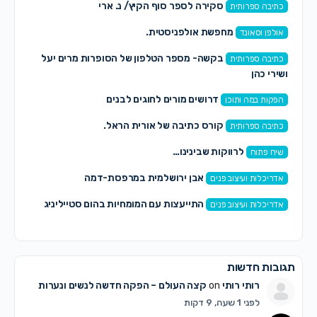
סקירה לספר סוף הקיץ/ נ. ארי
כתיבה ספרותית
מחפשת אולפניסטית.
אולפן וסאונד
בקשה- מספר הטלפון של הסופרות מרים יעל
כתיבה ספרותית
ושירי כהן
דרושים מורים לחוגים לבנים
הפקות במה ותוכן
קורס כתיבה של אורית הראל.
כתיבה ספרותית
לרווקות שבינינו…
שיח פתוח
אבן ירושלמית במרפסת-דמה
אדריכלות ועיצוב פנים
התייעצות עם המומחיות בהום סטייליניג
אדריכלות ועיצוב פנים
תגובות חדשות
רותי רותי
on
קצה העולם – הפקה חדשה לנשים ונערות
לפני 1 שעה, 9 דקות