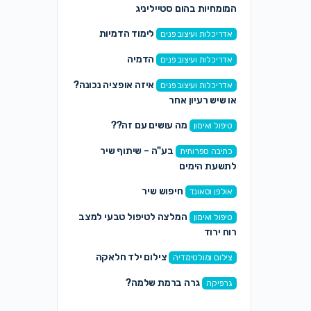
המומחיות בהום סטייליניג
לימוד הדמיות
אדריכלות ועיצוב פנים
הדמיה
אדריכלות ועיצוב פנים
איזה אופציה נכונה?
אדריכלות ועיצוב פנים
או שיש רעיון אחר
מה עושים עם זה??
טיפול ואימון
בע"ה – שיתוף שיר
כתיבה ספרותית
לתשעת הימים
חיפוש שיר
אולפן וסאונד
המלצה לטיפול טבעי למצב
טיפול ואימון
רוח ירוד
צילום ילד חלאקה
צילום ומולטימדיה
גרה ברמת שלמה?
גרפיקה