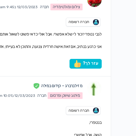
צילום ומולטימדיה
חברה
12/03/2023 ב9:45 am
חברה רשומה
לגבי נטפרי זכור לי שלא אפשרי. אבל אולי כדאי פשוט לשאול אותם.
אני כרגע בנתיב, אם זאת אישה חרדית צנועה, והתוכן לא בעייתי, אז 
עזר לך?
מ זילברברג – קידום במילה
מיתוג שיווק ופרסום
חברה
12/03/2023 ב10:01 am
חברה רשומה
בנטפרי,
קשה, אבל אפשרי