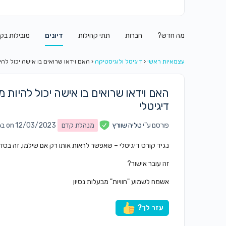
מה חדש?
חברות
תתי קהילות
דיונים
מובילות בק
עצמאיות ראשי
‹
דיגיטל ולוגיסטיקה
‹
האם וידאו שרואים בו אישה יכול להי
האם וידאו שרואים בו אישה יכול להיות 
דיגיטלי
פורסם ע"י
טליה שוורץ
מנהלת קדם
on 12/03/2023 ב7:06 am
נגיד קורס דיגיטלי – שאפשר לראות אותו רק אם שילמו, זה בס
זה עובר אישור?
אשמח לשמוע "חוויות" מבעלות נסיון
עזר לך?