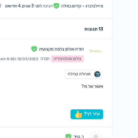
מ זילברברג – קידום במילה
הגיבה
לפני 3 שנים, 4 חודשים
10 
13 תגובות
הודיה אולמן צלמת מקצועית
צילום ומולטימדיה
חברה
12/03/2023 ב8:42 am
מנהלת קהילה
אישור של מי?
עזר לך?
ר. טייך